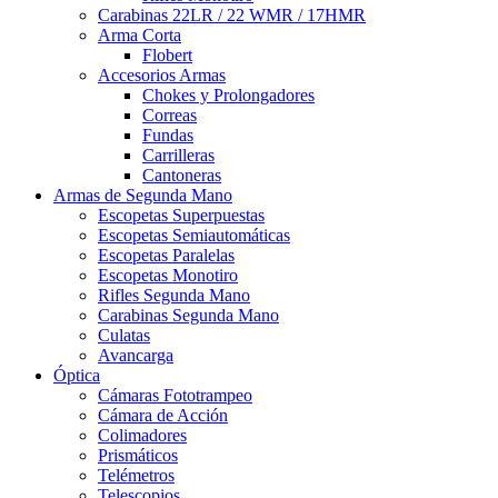
Carabinas 22LR / 22 WMR / 17HMR
Arma Corta
Flobert
Accesorios Armas
Chokes y Prolongadores
Correas
Fundas
Carrilleras
Cantoneras
Armas de Segunda Mano
Escopetas Superpuestas
Escopetas Semiautomáticas
Escopetas Paralelas
Escopetas Monotiro
Rifles Segunda Mano
Carabinas Segunda Mano
Culatas
Avancarga
Óptica
Cámaras Fototrampeo
Cámara de Acción
Colimadores
Prismáticos
Telémetros
Telescopios