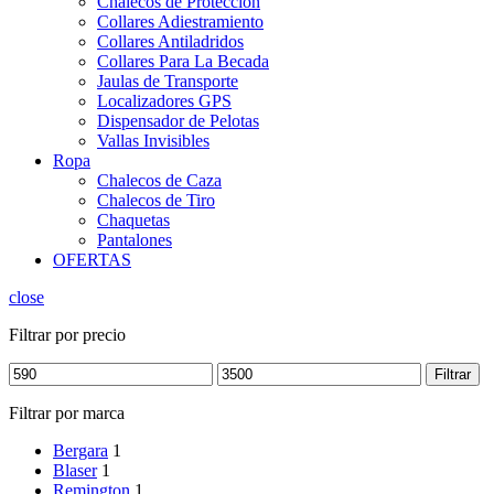
Chalecos de Protección
Collares Adiestramiento
Collares Antiladridos
Collares Para La Becada
Jaulas de Transporte
Localizadores GPS
Dispensador de Pelotas
Vallas Invisibles
Ropa
Chalecos de Caza
Chalecos de Tiro
Chaquetas
Pantalones
OFERTAS
close
Filtrar por precio
Filtrar
Filtrar por marca
Bergara
1
Blaser
1
Remington
1