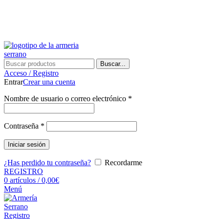
¿Tienes alguna duda? ¡Llámanos al 600899823! (España)
-19%
¿Tienes alguna duda? ¡Llámanos al 600899823!
Buscar...
Acceso / Registro
Entrar
Crear una cuenta
Nombre de usuario o correo electrónico
*
Contraseña
*
Iniciar sesión
¿Has perdido tu contraseña?
Recordarme
REGISTRO
0
artículos
/
0,00
€
Menú
Registro