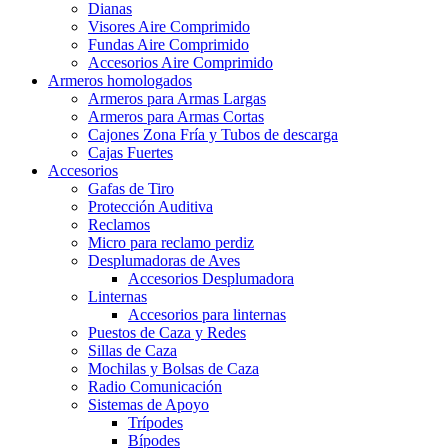
Dianas
Visores Aire Comprimido
Fundas Aire Comprimido
Accesorios Aire Comprimido
Armeros homologados
Armeros para Armas Largas
Armeros para Armas Cortas
Cajones Zona Fría y Tubos de descarga
Cajas Fuertes
Accesorios
Gafas de Tiro
Protección Auditiva
Reclamos
Micro para reclamo perdiz
Desplumadoras de Aves
Accesorios Desplumadora
Linternas
Accesorios para linternas
Puestos de Caza y Redes
Sillas de Caza
Mochilas y Bolsas de Caza
Radio Comunicación
Sistemas de Apoyo
Trípodes
Bípodes