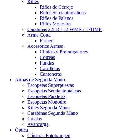
Rifles
Rifles de Cerrojo
Rifles Semiautomaticos
Rifles de Palanca
Rifles Monotiro
Carabinas 22LR / 22 WMR / 17HMR
Arma Corta
Flobert
Accesorios Armas
Chokes y Prolongadores
Correas
Fundas
Carrilleras
Cantoneras
Armas de Segunda Mano
Escopetas Superpuestas
Escopetas Semiautomáticas
Escopetas Paralelas
Escopetas Monotiro
Rifles Segunda Mano
Carabinas Segunda Mano
Culatas
Avancarga
Óptica
Cámaras Fototrampeo