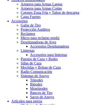
Armeros para Armas Largas
Armeros para Armas Cortas
Cajones Zona Fría y Tubos de descarga
Cajas Fuertes
Accesorios
Gafas de Tiro
Protección Auditiva
Reclamos
Micro para reclamo perdiz
Desplumadoras de Aves
Accesorios Desplumadora
Linternas
Accesorios para linternas
Puestos de Caza y Redes
Sillas de Caza
Mochilas y Bolsas de Caza
Radio Comunicación
Sistemas de Apoyo
Trípodes
Bípodes
Monópodes
Bancos de Tiro
Sacos de Apoyo
Artículos para perros