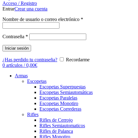
Acceso / Registro
Entrar
Crear una cuenta
Nombre de usuario o correo electrónico
*
Contraseña
*
Iniciar sesión
¿Has perdido tu contraseña?
Recordarme
0
artículos
/
0,00
€
Armas
Escopetas
Escopetas Superpuestas
Escopetas Semiautomáticas
Escopetas Paralelas
Escopetas Monotiro
Escopetas Correderas
Rifles
Rifles de Cerrojo
Rifles Semiautomaticos
Rifles de Palanca
Rifles Monotiro