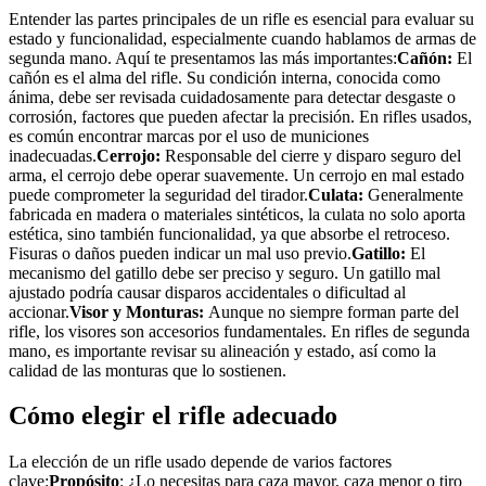
Entender las partes principales de un rifle es esencial para evaluar su
estado y funcionalidad, especialmente cuando hablamos de armas de
segunda mano. Aquí te presentamos las más importantes:
Cañón:
El
cañón es el alma del rifle. Su condición interna, conocida como
ánima, debe ser revisada cuidadosamente para detectar desgaste o
corrosión, factores que pueden afectar la precisión. En rifles usados,
es común encontrar marcas por el uso de municiones
inadecuadas.
Cerrojo:
Responsable del cierre y disparo seguro del
arma, el cerrojo debe operar suavemente. Un cerrojo en mal estado
puede comprometer la seguridad del tirador.
Culata:
Generalmente
fabricada en madera o materiales sintéticos, la culata no solo aporta
estética, sino también funcionalidad, ya que absorbe el retroceso.
Fisuras o daños pueden indicar un mal uso previo.
Gatillo:
El
mecanismo del gatillo debe ser preciso y seguro. Un gatillo mal
ajustado podría causar disparos accidentales o dificultad al
accionar.
Visor y Monturas:
Aunque no siempre forman parte del
rifle, los visores son accesorios fundamentales. En rifles de segunda
mano, es importante revisar su alineación y estado, así como la
calidad de las monturas que lo sostienen.
Cómo elegir el rifle adecuado
La elección de un rifle usado depende de varios factores
clave:
Propósito
: ¿Lo necesitas para caza mayor, caza menor o tiro