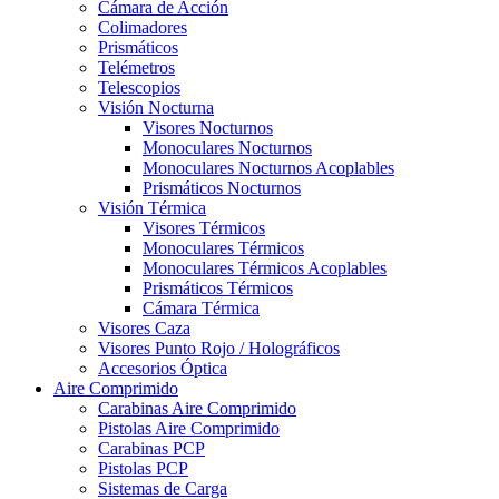
Cámara de Acción
Colimadores
Prismáticos
Telémetros
Telescopios
Visión Nocturna
Visores Nocturnos
Monoculares Nocturnos
Monoculares Nocturnos Acoplables
Prismáticos Nocturnos
Visión Térmica
Visores Térmicos
Monoculares Térmicos
Monoculares Térmicos Acoplables
Prismáticos Térmicos
Cámara Térmica
Visores Caza
Visores Punto Rojo / Holográficos
Accesorios Óptica
Aire Comprimido
Carabinas Aire Comprimido
Pistolas Aire Comprimido
Carabinas PCP
Pistolas PCP
Sistemas de Carga