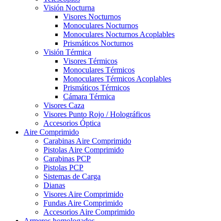
Visión Nocturna
Visores Nocturnos
Monoculares Nocturnos
Monoculares Nocturnos Acoplables
Prismáticos Nocturnos
Visión Térmica
Visores Térmicos
Monoculares Térmicos
Monoculares Térmicos Acoplables
Prismáticos Térmicos
Cámara Térmica
Visores Caza
Visores Punto Rojo / Holográficos
Accesorios Óptica
Aire Comprimido
Carabinas Aire Comprimido
Pistolas Aire Comprimido
Carabinas PCP
Pistolas PCP
Sistemas de Carga
Dianas
Visores Aire Comprimido
Fundas Aire Comprimido
Accesorios Aire Comprimido
Armeros homologados