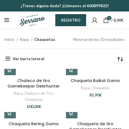
¿Tienes alguna duda? ¡Llámanos al 600899823!
0
/
0,00
€
REGISTRO
Inicio
Ropa
Chaquetas
Mostrando los 10 resultados
Ver barra lateral
Chaleco de tiro
Chaqueta Baikal Gamo
Gamekeeper Deerhunter
Ropa
,
Chaquetas
Ropa
,
Chalecos de Tiro
,
€
Chaquetas
€
Chaqueta Bering Gamo
Chaqueta de tiro