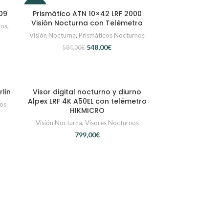
-6%
09
Prismático ATN 10×42 LRF 2000
AÑADIR AL CARRITO
Visión Nocturna con Telémetro
nos
,
Visión Nocturna
,
Prismáticos Nocturnos
548,00
€
584,00
€
lin
Visor digital nocturno y diurno
AÑADIR AL CARRITO
Alpex LRF 4K A50EL con telémetro
nos
HIKMICRO
Visión Nocturna
,
Visores Nocturnos
€