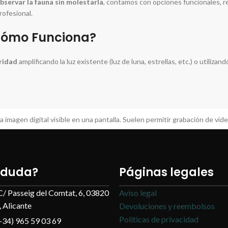
bservar la fauna sin molestarla
, contamos con opciones funcionales, re
ofesional.
 Cómo Funciona?
uridad
amplificando la luz existente (luz de luna, estrellas, etc.) o utilizan
na imagen digital visible en una pantalla. Suelen permitir grabación de víd
nte la luz disponible. Requieren más cuidado y suelen ser más sensibles.
 y vigilancia civil, por su versatilidad, coste accesible y facilidad d
 duda?
Páginas legales
turna
C/ Passeig del Comtat, 6, 03820
Aviso legal
 Alicante
Devoluciones y reembolsos
eales. Entre los más comunes:
Políticas de privacidad
+34) 965 59 03 69