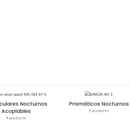
VACIÓN EN LA OSC
e visión nocturna: monoculares, visores y accesorios ideales para ca
Equipos fiables y funcionales con envío desde Cocentaina.
ulares Nocturnos
Prismáticos Nocturnos
Acoplables
5 producto
4 producto