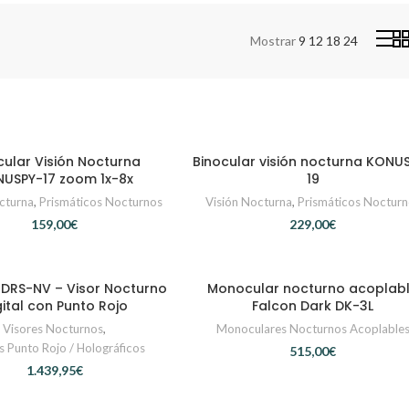
Mostrar
9
12
18
24
cular Visión Nocturna
Binocular visión nocturna KONU
AÑADIR AL CARRITO
AÑADIR AL CARRITO
USPY-17 zoom 1x-8x
19
cturna
,
Prismáticos Nocturnos
Visión Nocturna
,
Prismáticos Noctur
€
€
 DRS-NV – Visor Nocturno
Monocular nocturno acoplab
AÑADIR AL CARRITO
AÑADIR AL CARRITO
gital con Punto Rojo
Falcon Dark DK-3L
Visores Nocturnos
,
Monoculares Nocturnos Acoplable
s Punto Rojo / Holográficos
€
€