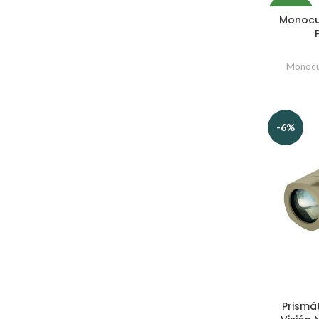
NUEVO
Monocu
SE
Monocu
-6%
Prismá