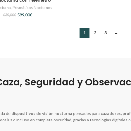
 Nocturna con Telémetro
cturna
,
Prismáticos Nocturnos
599,00
€
639,00
€
1
2
3
→
Caza, Seguridad y Observa
ada de
dispositivos de visión nocturna
pensados para
cazadores, prof
a luz o incluso en completa oscuridad, gracias a tecnologías digitales o