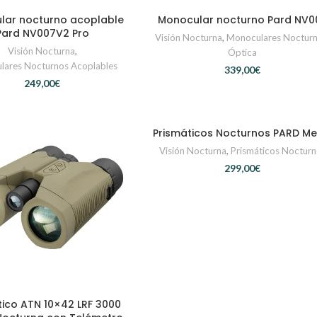
lar nocturno acoplable
Monocular nocturno Pard NV0
LECCIONAR OPCIONES
SELECCIONAR OPCIONES
Pard NV007V2 Pro
Visión Nocturna
,
Monoculares Noctur
Visión Nocturna
,
Óptica
lares Nocturnos Acoplables
€
€
Prismáticos Nocturnos PARD Mer
SELECCIONAR OPCIONES
Visión Nocturna
,
Prismáticos Noctur
€
tico ATN 10×42 LRF 3000
AÑADIR AL CARRITO