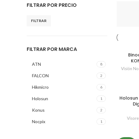
FILTRAR POR PRECIO
FILTRAR
FILTRAR POR MARCA
Bino
KON
ATN
8
Visión No
FALCON
2
Hikmicro
6
Holosun
Holosun
1
Di
Konus
2
Visore
Nocpix
1
Pard
12