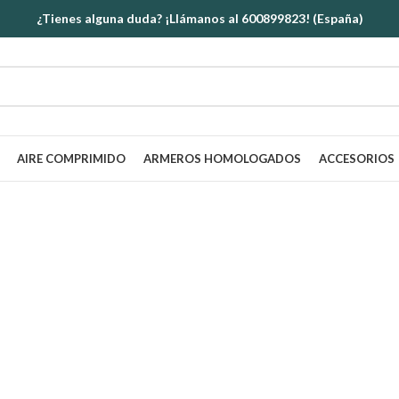
¿Tienes alguna duda? ¡Llámanos al 600899823! (España)
AIRE COMPRIMIDO
ARMEROS HOMOLOGADOS
ACCESORIOS
URNA PARA CAZA, 