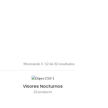
URIDAD
za, vigilancia rural y observación de fauna.
Mostrando 1–12 de 32 resultados
Visores Nocturnos
23 producto