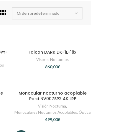
SPY-
Falcon DARK DK-1L-18x
AÑADIR AL CARRITO
Visores Nocturnos
nos
€
le
Monocular nocturno acoplable
SELECCIONAR OPCIONES
Pard NV007SP2 4K LRF
s
Visión Nocturna
,
Monoculares Nocturnos Acoplables
,
Óptica
€