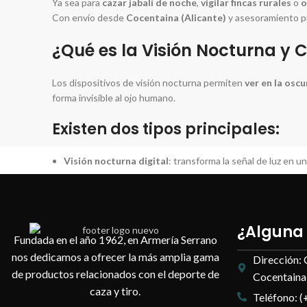
Ya sea para
cazar jabalí de noche
,
vigilar fincas rurales
o
o
Con envío desde
Cocentaina (Alicante)
y asesoramiento pr
¿Qué es la Visión Nocturna y
Los dispositivos de visión nocturna permiten
ver en la osc
forma invisible al ojo humano.
Existen dos tipos principales:
Visión nocturna digital
: transforma la señal de luz en u
Tubos intensificadores (análoga)
: amplifican directame
La
visión digital nocturna
es la más común para caza
¿Alguna
Fundada en el año 1962, en Armería Serrano
Aplicaciones de la Visión Noc
nos dedicamos a ofrecer la más amplia gama
Dirección: 
de productos relacionados con el deporte de
Cocentaina,
Los dispositivos de visión nocturna tienen múltiples usos r
caza y tiro.
Teléfono: (