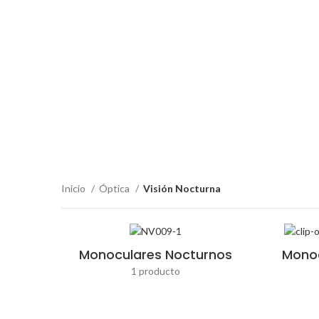
OBSER
Explora nuestra selección de dispositivos d
Inicio
Óptica
Visión Nocturna
Monoculares Nocturnos
Monoc
1 producto