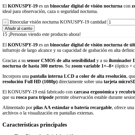
El
KONUSPY-19
es un
binocular digital de visión nocturna
con
z
ideal para observación, caza o seguridad nocturna.
Binocular visión nocturna KONUSPY-19 cantidad
Añadir al carrito
15
¡Personas viendo este producto ahora!
El
KONUSPY-19
es un
binocular digital de visión nocturna de ú
infrarrojo de largo alcance y su capacidad de grabación en alta defini
Gracias a su
sensor CMOS de alta sensibilidad
y a su
iluminador 
nocturna de hasta 300 metros
. Su
zoom variable 1×–8×
(óptico + d
Incorpora una
pantalla interna LCD a color de alta resolución
, qu
resolución Full HD (1080p)
directamente sobre una
tarjeta microS
El KONUSPY-19 está fabricado con
carcasa ergonómica y recubrim
que su
rosca para trípode
permite observación estable durante sesio
Alimentado por
pilas AA estándar o batería recargable
, ofrece un
archivos o la visualización en pantallas externas.
Características principales