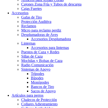
Cajones Zona Fría y Tubos de descarga
Cajas Fuertes
Accesorios
Gafas de Tiro
Protección Auditiva
Reclamos
Micro para reclamo perdiz
Desplumadoras de Aves
Accesorios Desplumadora
Linternas
Accesorios para linternas
Puestos de Caza y Redes
Sillas de Caza
Mochilas y Bolsas de Caza
Radio Comunicación
Sistemas de Apoyo
Trípodes
Bípodes
Monópodes
Bancos de Tiro
Sacos de Apoyo
Artículos para perros
Chalecos de Protección
Collares Adiestramiento