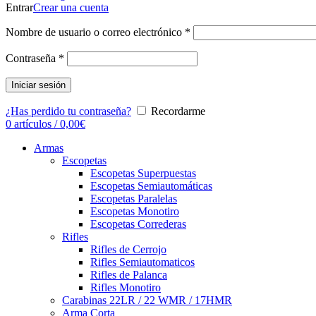
Entrar
Crear una cuenta
Nombre de usuario o correo electrónico
*
Contraseña
*
Iniciar sesión
¿Has perdido tu contraseña?
Recordarme
0
artículos
/
0,00
€
Armas
Escopetas
Escopetas Superpuestas
Escopetas Semiautomáticas
Escopetas Paralelas
Escopetas Monotiro
Escopetas Correderas
Rifles
Rifles de Cerrojo
Rifles Semiautomaticos
Rifles de Palanca
Rifles Monotiro
Carabinas 22LR / 22 WMR / 17HMR
Arma Corta