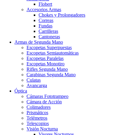
Flobert
Accesorios Armas
Chokes y Prolongadores
Correas
Fundas
Carrilleras
Cantoneras
Armas de Segunda Mano
Escopetas Superpuestas
Escopetas Semiautomáticas
Escopetas Paralelas
Escopetas Monotiro
Rifles Segunda Mano
Carabinas Segunda Mano
Culatas
Avancarga
Óptica
Cámaras Fototrampeo
Cámara de Acción
Colimadores
Prismáticos
Telémetros
Telescopios
Visión Nocturna
Visores Nocturnos