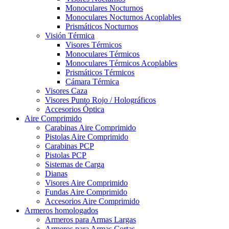
Monoculares Nocturnos
Monoculares Nocturnos Acoplables
Prismáticos Nocturnos
Visión Térmica
Visores Térmicos
Monoculares Térmicos
Monoculares Térmicos Acoplables
Prismáticos Térmicos
Cámara Térmica
Visores Caza
Visores Punto Rojo / Holográficos
Accesorios Óptica
Aire Comprimido
Carabinas Aire Comprimido
Pistolas Aire Comprimido
Carabinas PCP
Pistolas PCP
Sistemas de Carga
Dianas
Visores Aire Comprimido
Fundas Aire Comprimido
Accesorios Aire Comprimido
Armeros homologados
Armeros para Armas Largas
Armeros para Armas Cortas