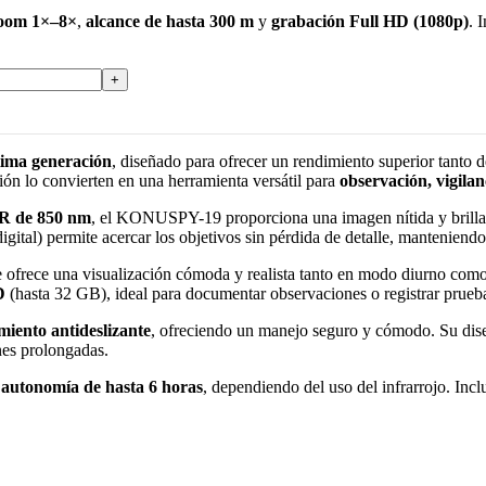
oom 1×–8×
,
alcance de hasta 300 m
y
grabación Full HD (1080p)
. 
ltima generación
, diseñado para ofrecer un rendimiento superior tanto
ción lo convierten en una herramienta versátil para
observación, vigilan
IR de 850 nm
, el KONUSPY-19 proporciona una imagen nítida y brilla
igital) permite acercar los objetivos sin pérdida de detalle, manteniendo
e ofrece una visualización cómoda y realista tanto en modo diurno com
D
(hasta 32 GB), ideal para documentar observaciones o registrar prueba
iento antideslizante
, ofreciendo un manejo seguro y cómodo. Su diseño
nes prolongadas.
a
autonomía de hasta 6 horas
, dependiendo del uso del infrarrojo. In