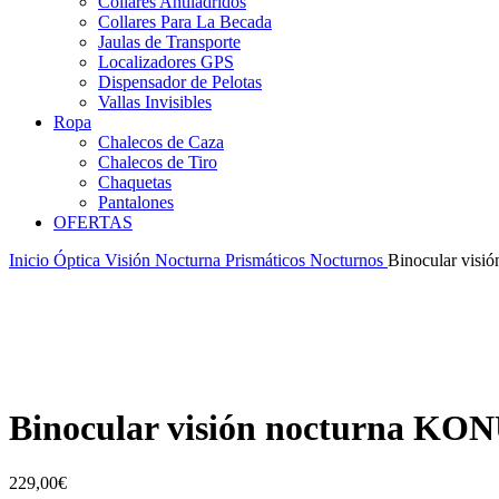
Collares Antiladridos
Collares Para La Becada
Jaulas de Transporte
Localizadores GPS
Dispensador de Pelotas
Vallas Invisibles
Ropa
Chalecos de Caza
Chalecos de Tiro
Chaquetas
Pantalones
OFERTAS
Inicio
Óptica
Visión Nocturna
Prismáticos Nocturnos
Binocular vis
Binocular visión nocturna KO
229,00
€