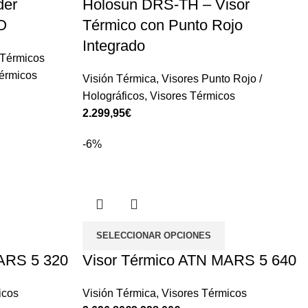
der
Holosun DRS-TH – Visor
O
Térmico con Punto Rojo
Integrado
Térmicos
érmicos
Visión Térmica
,
Visores Punto Rojo /
Holográficos
,
Visores Térmicos
€
-6%
SELECCIONAR OPCIONES
ARS 5 320
Visor Térmico ATN MARS 5 640
icos
Visión Térmica
,
Visores Térmicos