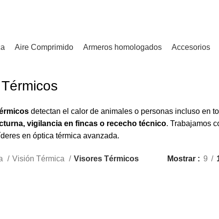
¿Tienes alguna duda? ¡Llámanos al 600899823! (España)
ca
Aire Comprimido
Armeros homologados
Accesorios
 Térmicos
térmicos
detectan el calor de animales o personas incluso en to
turna, vigilancia en fincas o rececho técnico
. Trabajamos c
líderes en óptica térmica avanzada.
ca
Visión Térmica
Visores Térmicos
Mostrar
9