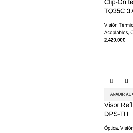
Clip-On t
TQ35C 3
Visión Térmi
Acoplables
,
Ó
€
AÑADIR AL
Visor Ref
DPS-TH
Óptica
,
Visió