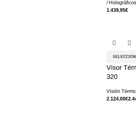
/ Holográfico
€
SELECCION
Visor Tér
320
Visión Térmi
€