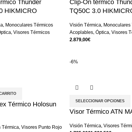
érmico Thunder
Clip-On térmico Thun
.0 HIKMICRO
TQ50C 3.0 HIKMICR
ca
,
Monoculares Térmicos
Visión Térmica
,
Monoculares 
ptica
,
Visores Térmicos
Acoplables
,
Óptica
,
Visores T
€
-6%
 CARRITO
SELECCIONAR OPCIONES
lex Térmico Holosun
Visor Térmico ATN M
Visión Térmica
,
Visores Térm
n Térmica
,
Visores Punto Rojo