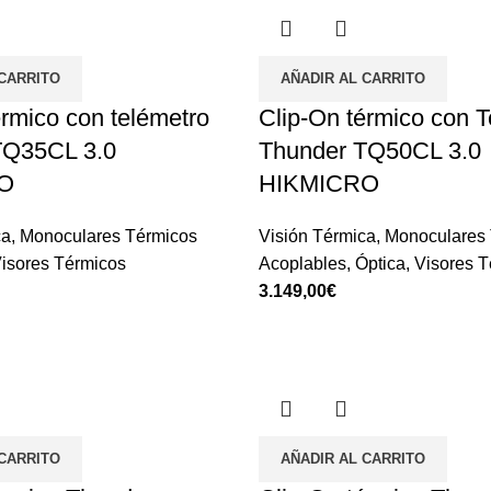
 CARRITO
AÑADIR AL CARRITO
érmico con telémetro
Clip-On térmico con T
TQ35CL 3.0
Thunder TQ50CL 3.0
O
HIKMICRO
ca
,
Monoculares Térmicos
Visión Térmica
,
Monoculares 
isores Térmicos
Acoplables
,
Óptica
,
Visores T
€
 CARRITO
AÑADIR AL CARRITO