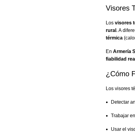
Visores 
Los
visores 
rural
. A dife
térmica
(calo
En
Armería 
fiabilidad r
¿Cómo Fu
Los visores t
Detectar an
Trabajar e
Usar el vis