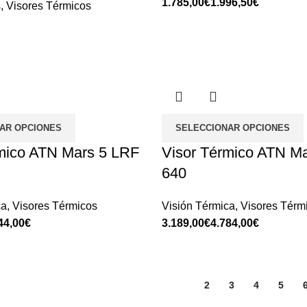
€
€
s
,
Visores Térmicos
AR OPCIONES
SELECCIONAR OPCIONES
mico ATN Mars 5 LRF
Visor Térmico ATN M
640
ca
,
Visores Térmicos
Visión Térmica
,
Visores Térm
€
€
€
1
2
3
4
5