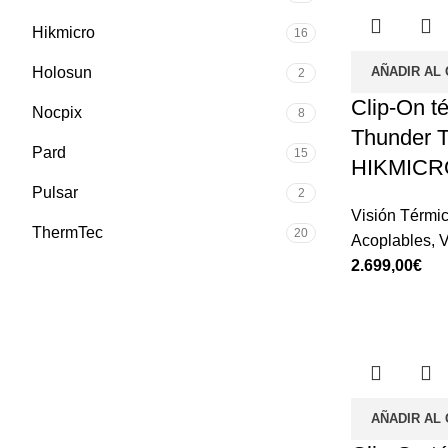
Hikmicro
16
Holosun
AÑADIR AL
2
Clip-On t
Nocpix
8
Thunder 
Pard
15
HIKMICR
Pulsar
2
Visión Térmi
ThermTec
20
Acoplables
,
V
€
AÑADIR AL