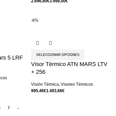
€
€
-6%
SELECCIONAR OPCIONES
ars 5 LRF
Visor Térmico ATN MARS LTV
+ 256
icos
Visión Térmica
,
Visores Térmicos
€
€
6
7
→