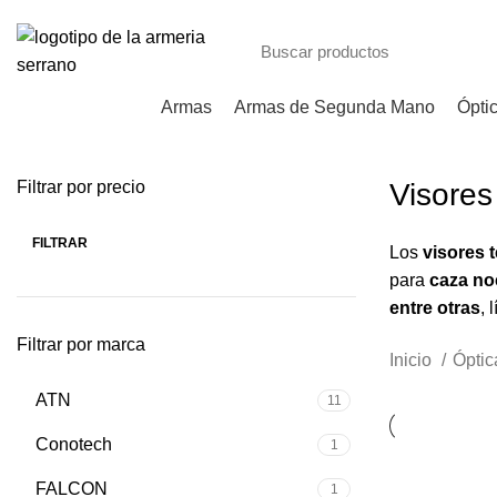
Armas
Armas de Segunda Mano
Ópti
Filtrar por precio
Visores
FILTRAR
Los
visores 
para
caza noc
entre otras
, 
Filtrar por marca
Inicio
Ópti
ATN
11
Conotech
1
FALCON
1