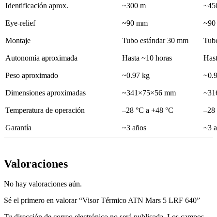
Identificación aprox.
~300 m
~45
Eye-relief
~90 mm
~90
Montaje
Tubo estándar 30 mm
Tub
Autonomía aproximada
Hasta ~10 horas
Hast
Peso aproximado
~0.97 kg
~0.
Dimensiones aproximadas
~341×75×56 mm
~31
Temperatura de operación
–28 °C a +48 °C
–28
Garantía
~3 años
~3 
Valoraciones
No hay valoraciones aún.
Sé el primero en valorar “Visor Térmico ATN Mars 5 LRF 640”
Tu dirección de correo electrónico no será publicada.
Los campos