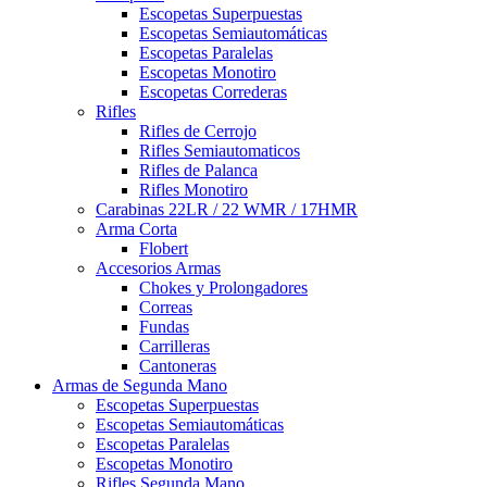
Escopetas Superpuestas
Escopetas Semiautomáticas
Escopetas Paralelas
Escopetas Monotiro
Escopetas Correderas
Rifles
Rifles de Cerrojo
Rifles Semiautomaticos
Rifles de Palanca
Rifles Monotiro
Carabinas 22LR / 22 WMR / 17HMR
Arma Corta
Flobert
Accesorios Armas
Chokes y Prolongadores
Correas
Fundas
Carrilleras
Cantoneras
Armas de Segunda Mano
Escopetas Superpuestas
Escopetas Semiautomáticas
Escopetas Paralelas
Escopetas Monotiro
Rifles Segunda Mano