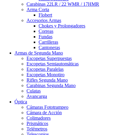
Carabinas 22LR / 22 WMR / 17HMR
Arma Corta
Flobert
Accesorios Armas
Chokes y Prolongadores
Correas
Fundas
Carrilleras
Cantoneras
Armas de Segunda Mano
Escopetas Superpuestas
Escopetas Semiautomáticas
Escopetas Paralelas
Escopetas Monotiro
Rifles Segunda Mano
Carabinas Segunda Mano
Culatas
Avancarga
Óptica
Cámaras Fototrampeo
Cámara de Acción
Colimadores
Prismáticos
Telémetros
Telescopios