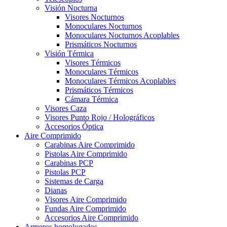
Visión Nocturna
Visores Nocturnos
Monoculares Nocturnos
Monoculares Nocturnos Acoplables
Prismáticos Nocturnos
Visión Térmica
Visores Térmicos
Monoculares Térmicos
Monoculares Térmicos Acoplables
Prismáticos Térmicos
Cámara Térmica
Visores Caza
Visores Punto Rojo / Holográficos
Accesorios Óptica
Aire Comprimido
Carabinas Aire Comprimido
Pistolas Aire Comprimido
Carabinas PCP
Pistolas PCP
Sistemas de Carga
Dianas
Visores Aire Comprimido
Fundas Aire Comprimido
Accesorios Aire Comprimido
Armeros homologados