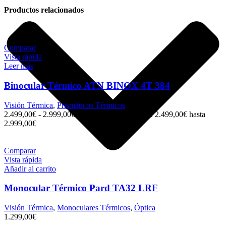
Productos relacionados
Comparar
Vista rápida
Leer más
Binocular Térmico ATN BINOX 4T 384
Visión Térmica
,
Prismáticos Térmicos
2.499,00
€
-
2.999,00
€
Rango de precios: desde 2.499,00€ hasta
2.999,00€
Comparar
Vista rápida
Añadir al carrito
Monocular Térmico Pard TA32 LRF
Visión Térmica
,
Monoculares Térmicos
,
Óptica
1.299,00
€