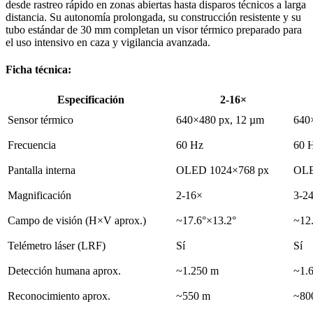
desde rastreo rápido en zonas abiertas hasta disparos técnicos a larga
distancia. Su autonomía prolongada, su construcción resistente y su
tubo estándar de 30 mm completan un visor térmico preparado para
el uso intensivo en caza y vigilancia avanzada.
Ficha técnica:
Especificación
2-16×
Sensor térmico
640×480 px, 12 µm
640
Frecuencia
60 Hz
60 
Pantalla interna
OLED 1024×768 px
OLE
Magnificación
2-16×
3-2
Campo de visión (H×V aprox.)
~17.6°×13.2°
~12
Telémetro láser (LRF)
Sí
Sí
Detección humana aprox.
~1.250 m
~1.
Reconocimiento aprox.
~550 m
~80