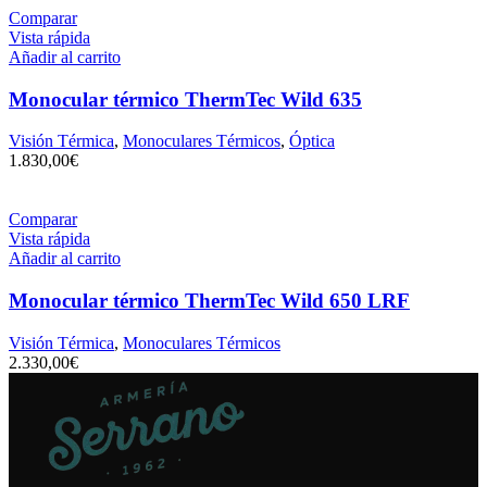
Comparar
Vista rápida
Añadir al carrito
Monocular térmico ThermTec Wild 635
Visión Térmica
,
Monoculares Térmicos
,
Óptica
1.830,00
€
Comparar
Vista rápida
Añadir al carrito
Monocular térmico ThermTec Wild 650 LRF
Visión Térmica
,
Monoculares Térmicos
2.330,00
€