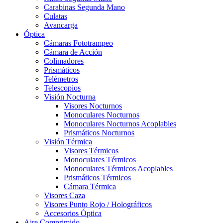
Carabinas Segunda Mano
Culatas
Avancarga
Óptica
Cámaras Fototrampeo
Cámara de Acción
Colimadores
Prismáticos
Telémetros
Telescopios
Visión Nocturna
Visores Nocturnos
Monoculares Nocturnos
Monoculares Nocturnos Acoplables
Prismáticos Nocturnos
Visión Térmica
Visores Térmicos
Monoculares Térmicos
Monoculares Térmicos Acoplables
Prismáticos Térmicos
Cámara Térmica
Visores Caza
Visores Punto Rojo / Holográficos
Accesorios Óptica
Aire Comprimido