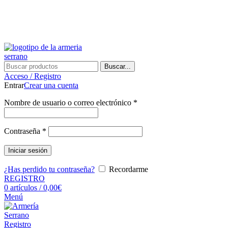
¿Tienes alguna duda? ¡Llámanos al 600899823! (España)
¿Tienes alguna duda? ¡Llámanos al 600899823!
Buscar...
Acceso / Registro
Entrar
Crear una cuenta
Nombre de usuario o correo electrónico
*
Contraseña
*
Iniciar sesión
¿Has perdido tu contraseña?
Recordarme
REGISTRO
0
artículos
/
0,00
€
Menú
Registro