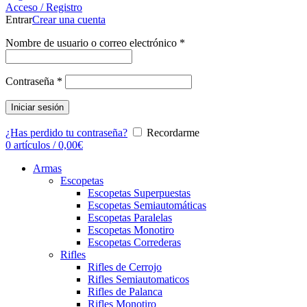
Acceso / Registro
Entrar
Crear una cuenta
Nombre de usuario o correo electrónico
*
Contraseña
*
Iniciar sesión
¿Has perdido tu contraseña?
Recordarme
0
artículos
/
0,00
€
Armas
Escopetas
Escopetas Superpuestas
Escopetas Semiautomáticas
Escopetas Paralelas
Escopetas Monotiro
Escopetas Correderas
Rifles
Rifles de Cerrojo
Rifles Semiautomaticos
Rifles de Palanca
Rifles Monotiro