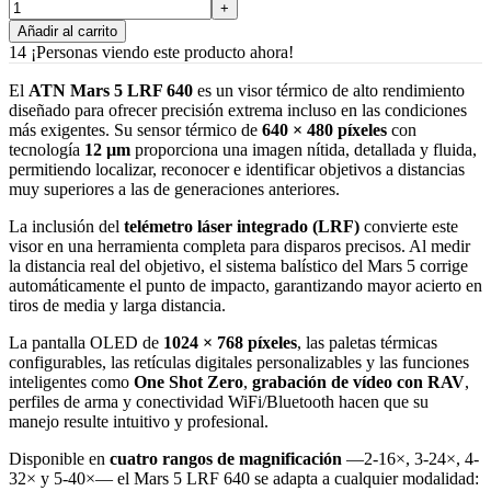
Añadir al carrito
14
¡Personas viendo este producto ahora!
El
ATN Mars 5 LRF 640
es un visor térmico de alto rendimiento
diseñado para ofrecer precisión extrema incluso en las condiciones
más exigentes. Su sensor térmico de
640 × 480 píxeles
con
tecnología
12 µm
proporciona una imagen nítida, detallada y fluida,
permitiendo localizar, reconocer e identificar objetivos a distancias
muy superiores a las de generaciones anteriores.
La inclusión del
telémetro láser integrado (LRF)
convierte este
visor en una herramienta completa para disparos precisos. Al medir
la distancia real del objetivo, el sistema balístico del Mars 5 corrige
automáticamente el punto de impacto, garantizando mayor acierto en
tiros de media y larga distancia.
La pantalla OLED de
1024 × 768 píxeles
, las paletas térmicas
configurables, las retículas digitales personalizables y las funciones
inteligentes como
One Shot Zero
,
grabación de vídeo con RAV
,
perfiles de arma y conectividad WiFi/Bluetooth hacen que su
manejo resulte intuitivo y profesional.
Disponible en
cuatro rangos de magnificación
—2-16×, 3-24×, 4-
32× y 5-40×— el Mars 5 LRF 640 se adapta a cualquier modalidad: