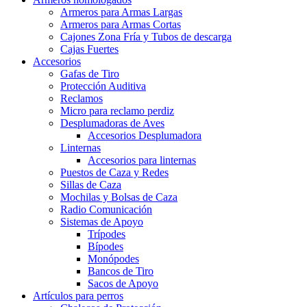
Armeros para Armas Largas
Armeros para Armas Cortas
Cajones Zona Fría y Tubos de descarga
Cajas Fuertes
Accesorios
Gafas de Tiro
Protección Auditiva
Reclamos
Micro para reclamo perdiz
Desplumadoras de Aves
Accesorios Desplumadora
Linternas
Accesorios para linternas
Puestos de Caza y Redes
Sillas de Caza
Mochilas y Bolsas de Caza
Radio Comunicación
Sistemas de Apoyo
Trípodes
Bípodes
Monópodes
Bancos de Tiro
Sacos de Apoyo
Artículos para perros