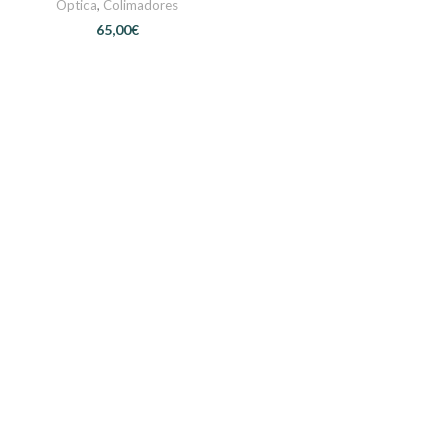
Óptica
,
Colimadores
€