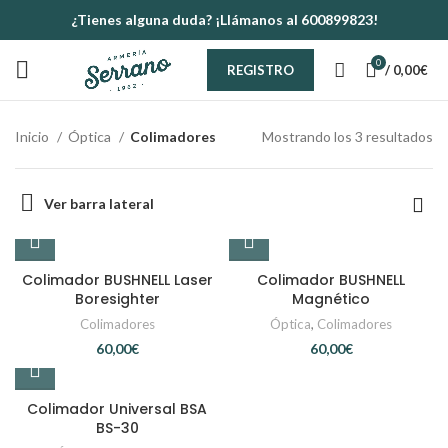
¿Tienes alguna duda? ¡Llámanos al 600899823!
0
/
0,00
€
REGISTRO
Inicio
Óptica
Colimadores
Mostrando los 3 resultados
Ver barra lateral
Colimador BUSHNELL Laser
Colimador BUSHNELL
Boresighter
Magnético
Colimadores
Óptica
,
Colimadores
€
€
Colimador Universal BSA
BS-30