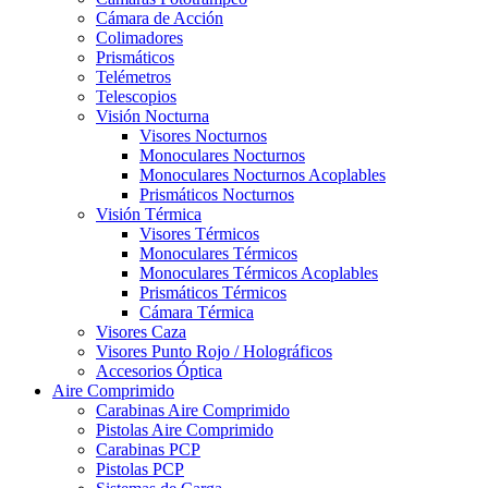
Cámara de Acción
Colimadores
Prismáticos
Telémetros
Telescopios
Visión Nocturna
Visores Nocturnos
Monoculares Nocturnos
Monoculares Nocturnos Acoplables
Prismáticos Nocturnos
Visión Térmica
Visores Térmicos
Monoculares Térmicos
Monoculares Térmicos Acoplables
Prismáticos Térmicos
Cámara Térmica
Visores Caza
Visores Punto Rojo / Holográficos
Accesorios Óptica
Aire Comprimido
Carabinas Aire Comprimido
Pistolas Aire Comprimido
Carabinas PCP
Pistolas PCP