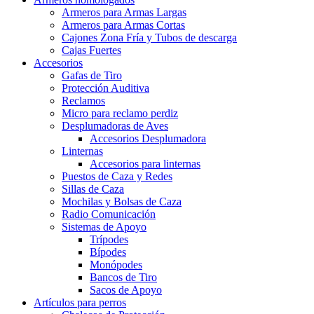
Armeros para Armas Largas
Armeros para Armas Cortas
Cajones Zona Fría y Tubos de descarga
Cajas Fuertes
Accesorios
Gafas de Tiro
Protección Auditiva
Reclamos
Micro para reclamo perdiz
Desplumadoras de Aves
Accesorios Desplumadora
Linternas
Accesorios para linternas
Puestos de Caza y Redes
Sillas de Caza
Mochilas y Bolsas de Caza
Radio Comunicación
Sistemas de Apoyo
Trípodes
Bípodes
Monópodes
Bancos de Tiro
Sacos de Apoyo
Artículos para perros