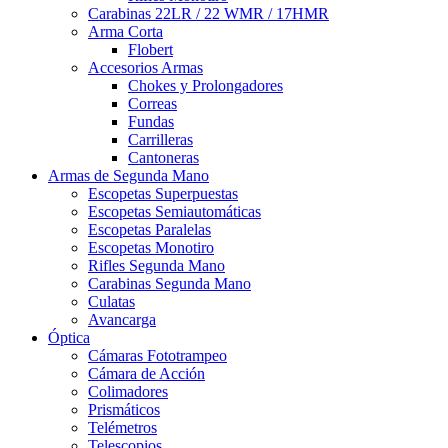
Carabinas 22LR / 22 WMR / 17HMR
Arma Corta
Flobert
Accesorios Armas
Chokes y Prolongadores
Correas
Fundas
Carrilleras
Cantoneras
Armas de Segunda Mano
Escopetas Superpuestas
Escopetas Semiautomáticas
Escopetas Paralelas
Escopetas Monotiro
Rifles Segunda Mano
Carabinas Segunda Mano
Culatas
Avancarga
Óptica
Cámaras Fototrampeo
Cámara de Acción
Colimadores
Prismáticos
Telémetros
Telescopios