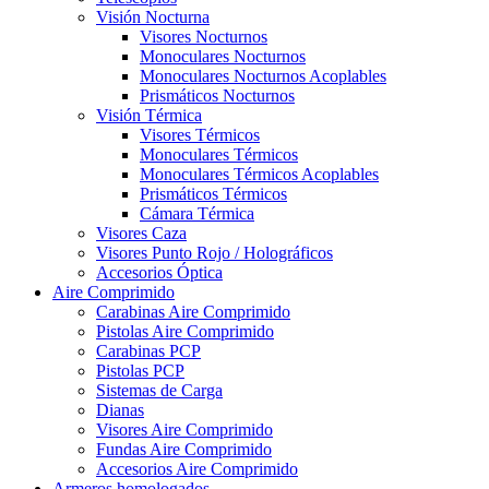
Visión Nocturna
Visores Nocturnos
Monoculares Nocturnos
Monoculares Nocturnos Acoplables
Prismáticos Nocturnos
Visión Térmica
Visores Térmicos
Monoculares Térmicos
Monoculares Térmicos Acoplables
Prismáticos Térmicos
Cámara Térmica
Visores Caza
Visores Punto Rojo / Holográficos
Accesorios Óptica
Aire Comprimido
Carabinas Aire Comprimido
Pistolas Aire Comprimido
Carabinas PCP
Pistolas PCP
Sistemas de Carga
Dianas
Visores Aire Comprimido
Fundas Aire Comprimido
Accesorios Aire Comprimido
Armeros homologados