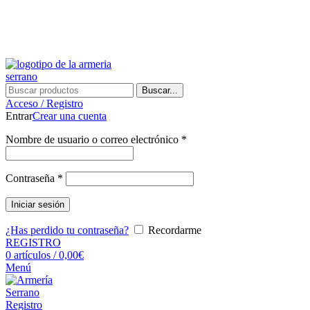
¿Tienes alguna duda? ¡Llámanos al 600899823! (España)
¿Tienes alguna duda? ¡Llámanos al 600899823!
Buscar...
Acceso / Registro
Entrar
Crear una cuenta
Nombre de usuario o correo electrónico
*
Contraseña
*
Iniciar sesión
¿Has perdido tu contraseña?
Recordarme
REGISTRO
0
artículos
/
0,00
€
Menú
Registro