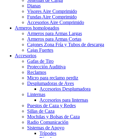
Sistemas de Carga
Dianas
Visores Aire Comprimido
Fundas Aire Comprimido
Accesorios Aire Comprimido
Armeros homologados
Armeros para Armas Largas
Armeros para Armas Cortas
Cajones Zona Fría y Tubos de descarga
Cajas Fuertes
Accesorios
Gafas de Tiro
Protección Auditiva
Reclamos
Micro para reclamo perdiz
Desplumadoras de Aves
Accesorios Desplumadora
Linternas
Accesorios para linternas
Puestos de Caza y Redes
Sillas de Caza
Mochilas y Bolsas de Caza
Radio Comunicación
Sistemas de Apoyo
Trípodes