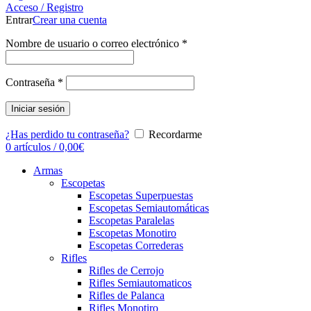
Acceso / Registro
Entrar
Crear una cuenta
Nombre de usuario o correo electrónico
*
Contraseña
*
Iniciar sesión
¿Has perdido tu contraseña?
Recordarme
0
artículos
/
0,00
€
Armas
Escopetas
Escopetas Superpuestas
Escopetas Semiautomáticas
Escopetas Paralelas
Escopetas Monotiro
Escopetas Correderas
Rifles
Rifles de Cerrojo
Rifles Semiautomaticos
Rifles de Palanca
Rifles Monotiro