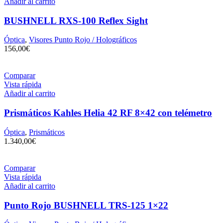
Añadir al carrito
BUSHNELL RXS-100 Reflex Sight
Óptica
,
Visores Punto Rojo / Holográficos
156,00
€
Comparar
Vista rápida
Añadir al carrito
Prismáticos Kahles Helia 42 RF 8×42 con telémetro
Óptica
,
Prismáticos
1.340,00
€
Comparar
Vista rápida
Añadir al carrito
Punto Rojo BUSHNELL TRS-125 1×22