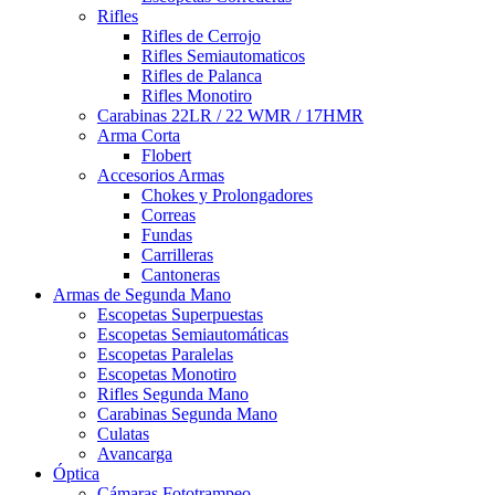
Rifles
Rifles de Cerrojo
Rifles Semiautomaticos
Rifles de Palanca
Rifles Monotiro
Carabinas 22LR / 22 WMR / 17HMR
Arma Corta
Flobert
Accesorios Armas
Chokes y Prolongadores
Correas
Fundas
Carrilleras
Cantoneras
Armas de Segunda Mano
Escopetas Superpuestas
Escopetas Semiautomáticas
Escopetas Paralelas
Escopetas Monotiro
Rifles Segunda Mano
Carabinas Segunda Mano
Culatas
Avancarga
Óptica
Cámaras Fototrampeo