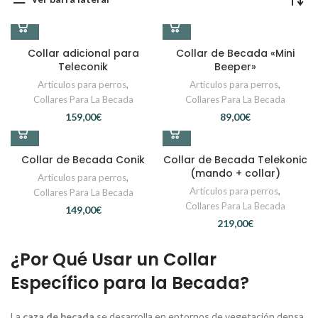
Collar adicional para
Collar de Becada «Mini
Teleconik
Beeper»
Artículos para perros
,
Artículos para perros
,
Collares Para La Becada
Collares Para La Becada
€
€
Collar de Becada Conik
Collar de Becada Telekonic
(mando + collar)
Artículos para perros
,
Artículos para perros
,
Collares Para La Becada
Collares Para La Becada
€
€
¿Por Qué Usar un Collar
Específico para la Becada?
La
caza de becada
se desarrolla en entornos de vegetación densa