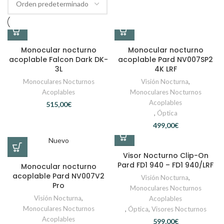
Monocular nocturno
Monocular nocturno
acoplable Falcon Dark DK-
acoplable Pard NV007SP2
3L
4K LRF
Monoculares Nocturnos
Visión Nocturna
,
Acoplables
Monoculares Nocturnos
Acoplables
€
,
Óptica
€
Nuevo
Visor Nocturno Clip-On
Pard FD1 940 – FD1 940/LRF
Monocular nocturno
acoplable Pard NV007V2
Visión Nocturna
,
Pro
Monoculares Nocturnos
Visión Nocturna
,
Acoplables
Monoculares Nocturnos
,
Óptica
,
Visores Nocturnos
Acoplables
€