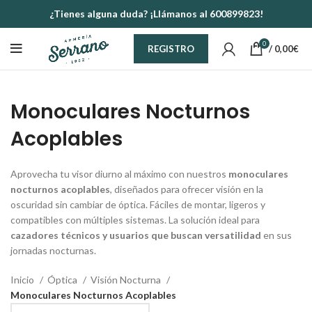
¿Tienes alguna duda? ¡Llámanos al 600899823!
0
/
0,00
€
REGISTRO
Monoculares Nocturnos
Acoplables
Aprovecha tu visor diurno al máximo con nuestros
monoculares
nocturnos acoplables
, diseñados para ofrecer visión en la
oscuridad sin cambiar de óptica. Fáciles de montar, ligeros y
compatibles con múltiples sistemas. La solución ideal para
cazadores técnicos y usuarios que buscan versatilidad
en sus
jornadas nocturnas.
Inicio
Óptica
Visión Nocturna
Monoculares Nocturnos Acoplables