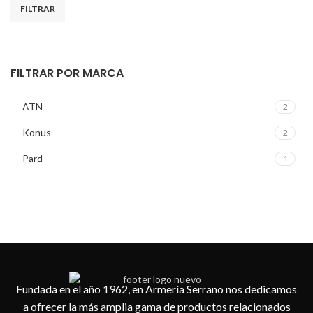
FILTRAR
FILTRAR POR MARCA
ATN
2
Konus
2
Pard
1
Fundada en el año 1962, en Armería Serrano nos dedicamos
a ofrecer la más amplia gama de productos relacionados