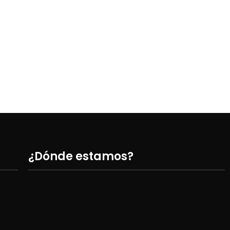
Pant
SEL
¿Dónde estamos?