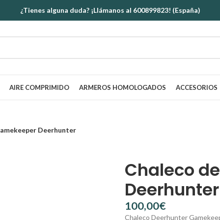
¿Tienes alguna duda? ¡Llámanos al 600899823! (España)
AIRE COMPRIMIDO
ARMEROS HOMOLOGADOS
ACCESORIOS
 Gamekeeper Deerhunter
Chaleco de
Deerhunter
€
Chaleco Deerhunter Gamekeeper