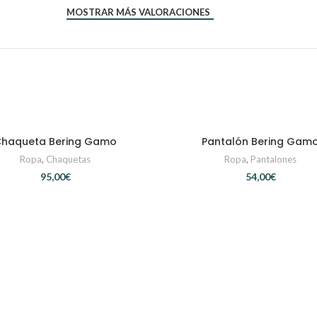
MOSTRAR MÁS VALORACIONES
haqueta Bering Gamo
Pantalón Bering Gam
SELECCIONAR OPCIONES
SELECCIONAR OPCIONE
Ropa
,
Chaquetas
Ropa
,
Pantalones
€
€