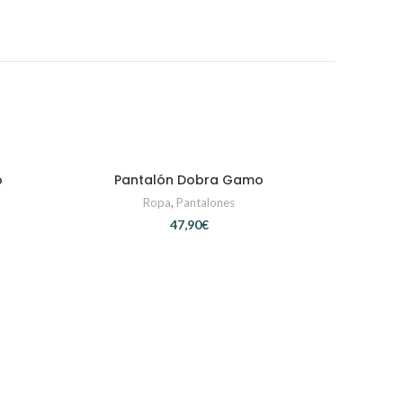
o
Pantalón Dobra Gamo
S
SELECCIONAR OPCIONES
Ropa
,
Pantalones
€