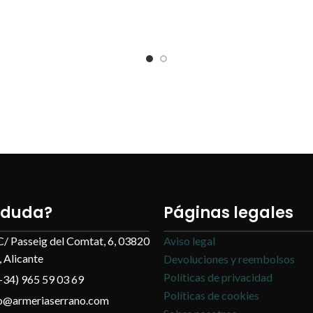
 duda?
Páginas legales
C/ Passeig del Comtat, 6, 03820
Aviso legal
 Alicante
Devoluciones y reembolsos
Políticas de privacidad
+34) 965 59 03 69
Políticas de cookies
fo@armeriaserrano.com