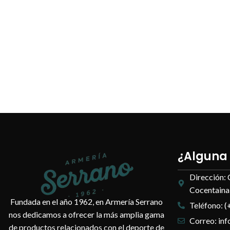
¿Alguna
Dirección: 
Cocentaina,
Fundada en el año 1962, en Armería Serrano
Teléfono: (
nos dedicamos a ofrecer la más amplia gama
Correo: in
de productos relacionados con el deporte de