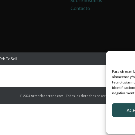
Sobre nosotros
Contacto
WebToSell
Para ofrecer l
almacenar y/o 
tecnologías n
identificacion
negativamente 
2024 Armeriaserrano.com - Todos los derechos reservados
AC