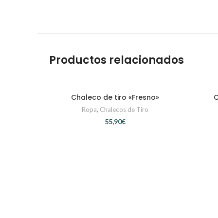
Productos relacionados
Chaleco de tiro «Fresno»
C
SELECCIONAR OPCIONES
Ropa
,
Chalecos de Tiro
€