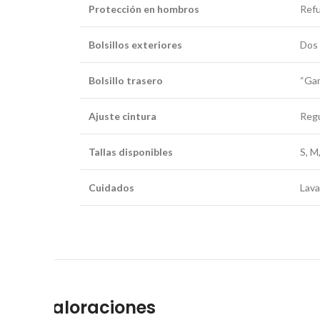
Protección en hombros
Refu
Bolsillos exteriores
Dos 
Bolsillo trasero
“Gam
Ajuste cintura
Regu
Tallas disponibles
S, M
Cuidados
Lava
Valoraciones