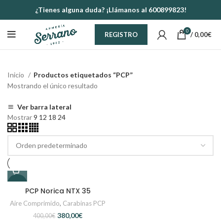
¿Tienes alguna duda? ¡Llámanos al 600899823!
0
/
0,00
€
REGISTRO
Inicio
Productos etiquetados “PCP”
Mostrando el único resultado
Ver barra lateral
Mostrar
9
12
18
24
-5%
PCP Norica NTX 35
Aire Comprimido
,
Carabinas PCP
380,00
€
400,00
€