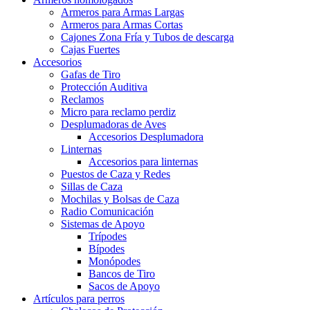
Armeros para Armas Largas
Armeros para Armas Cortas
Cajones Zona Fría y Tubos de descarga
Cajas Fuertes
Accesorios
Gafas de Tiro
Protección Auditiva
Reclamos
Micro para reclamo perdiz
Desplumadoras de Aves
Accesorios Desplumadora
Linternas
Accesorios para linternas
Puestos de Caza y Redes
Sillas de Caza
Mochilas y Bolsas de Caza
Radio Comunicación
Sistemas de Apoyo
Trípodes
Bípodes
Monópodes
Bancos de Tiro
Sacos de Apoyo
Artículos para perros