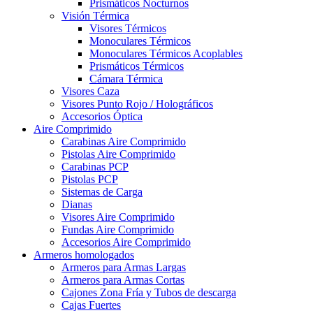
Prismáticos Nocturnos
Visión Térmica
Visores Térmicos
Monoculares Térmicos
Monoculares Térmicos Acoplables
Prismáticos Térmicos
Cámara Térmica
Visores Caza
Visores Punto Rojo / Holográficos
Accesorios Óptica
Aire Comprimido
Carabinas Aire Comprimido
Pistolas Aire Comprimido
Carabinas PCP
Pistolas PCP
Sistemas de Carga
Dianas
Visores Aire Comprimido
Fundas Aire Comprimido
Accesorios Aire Comprimido
Armeros homologados
Armeros para Armas Largas
Armeros para Armas Cortas
Cajones Zona Fría y Tubos de descarga
Cajas Fuertes