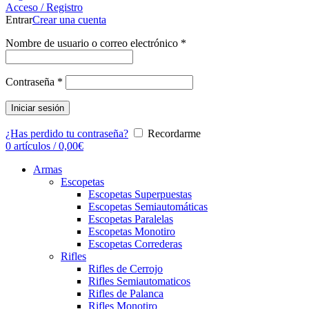
Acceso / Registro
Entrar
Crear una cuenta
Nombre de usuario o correo electrónico
*
Contraseña
*
Iniciar sesión
¿Has perdido tu contraseña?
Recordarme
0
artículos
/
0,00
€
Armas
Escopetas
Escopetas Superpuestas
Escopetas Semiautomáticas
Escopetas Paralelas
Escopetas Monotiro
Escopetas Correderas
Rifles
Rifles de Cerrojo
Rifles Semiautomaticos
Rifles de Palanca
Rifles Monotiro