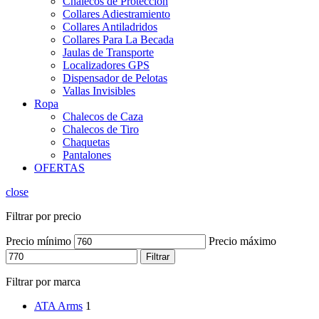
Chalecos de Protección
Collares Adiestramiento
Collares Antiladridos
Collares Para La Becada
Jaulas de Transporte
Localizadores GPS
Dispensador de Pelotas
Vallas Invisibles
Ropa
Chalecos de Caza
Chalecos de Tiro
Chaquetas
Pantalones
OFERTAS
close
Filtrar por precio
Precio mínimo
Precio máximo
Filtrar
Filtrar por marca
ATA Arms
1