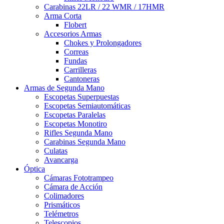
Carabinas 22LR / 22 WMR / 17HMR
Arma Corta
Flobert
Accesorios Armas
Chokes y Prolongadores
Correas
Fundas
Carrilleras
Cantoneras
Armas de Segunda Mano
Escopetas Superpuestas
Escopetas Semiautomáticas
Escopetas Paralelas
Escopetas Monotiro
Rifles Segunda Mano
Carabinas Segunda Mano
Culatas
Avancarga
Óptica
Cámaras Fototrampeo
Cámara de Acción
Colimadores
Prismáticos
Telémetros
Telescopios