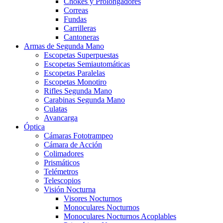
Chokes y Prolongadores
Correas
Fundas
Carrilleras
Cantoneras
Armas de Segunda Mano
Escopetas Superpuestas
Escopetas Semiautomáticas
Escopetas Paralelas
Escopetas Monotiro
Rifles Segunda Mano
Carabinas Segunda Mano
Culatas
Avancarga
Óptica
Cámaras Fototrampeo
Cámara de Acción
Colimadores
Prismáticos
Telémetros
Telescopios
Visión Nocturna
Visores Nocturnos
Monoculares Nocturnos
Monoculares Nocturnos Acoplables