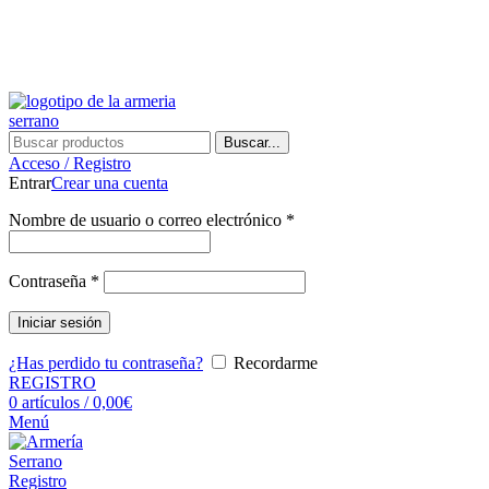
¿Tienes alguna duda? ¡Llámanos al 600899823! (España)
¿Tienes alguna duda? ¡Llámanos al 600899823!
Buscar...
Acceso / Registro
Entrar
Crear una cuenta
Nombre de usuario o correo electrónico
*
Contraseña
*
Iniciar sesión
¿Has perdido tu contraseña?
Recordarme
REGISTRO
0
artículos
/
0,00
€
Menú
Registro