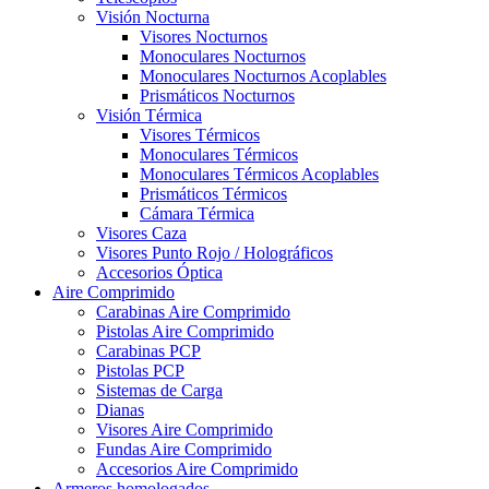
Visión Nocturna
Visores Nocturnos
Monoculares Nocturnos
Monoculares Nocturnos Acoplables
Prismáticos Nocturnos
Visión Térmica
Visores Térmicos
Monoculares Térmicos
Monoculares Térmicos Acoplables
Prismáticos Térmicos
Cámara Térmica
Visores Caza
Visores Punto Rojo / Holográficos
Accesorios Óptica
Aire Comprimido
Carabinas Aire Comprimido
Pistolas Aire Comprimido
Carabinas PCP
Pistolas PCP
Sistemas de Carga
Dianas
Visores Aire Comprimido
Fundas Aire Comprimido
Accesorios Aire Comprimido
Armeros homologados