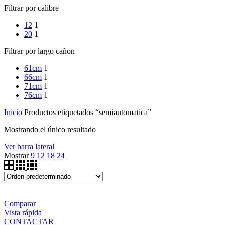
Filtrar por calibre
12
1
20
1
Filtrar por largo cañon
61cm
1
66cm
1
71cm
1
76cm
1
Inicio
Productos etiquetados “semiautomatica”
Mostrando el único resultado
Ver barra lateral
Mostrar
9
12
18
24
Comparar
Vista rápida
CONTACTAR