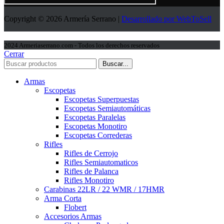
Copyright © 2026 Armería Serrano |
Desarrollado por WebToSell
2024 Armeriaserrano.com - Todos los derechos reservados
Cerrar
Buscar...
Armas
Escopetas
Escopetas Superpuestas
Escopetas Semiautomáticas
Escopetas Paralelas
Escopetas Monotiro
Escopetas Correderas
Rifles
Rifles de Cerrojo
Rifles Semiautomaticos
Rifles de Palanca
Rifles Monotiro
Carabinas 22LR / 22 WMR / 17HMR
Arma Corta
Flobert
Accesorios Armas