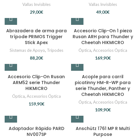
Vallas Invisibles
Vallas Invisibles
€
€
Abrazadera de arma para
Accesorio Clip-On 1 pieza
trípode PRIMOS Trigger
Rusan ARH para Thunder y
Stick Apex
Cheetah HIKMICRO
Sistemas de Apoyo
,
Trípodes
Óptica
,
Accesorios Óptica
€
€
Accesorio Clip-On Rusan
Acople para carril
ARM52 serie Thunder
picatinny HM-R-WP para
HIKMICRO
serie Thunder, Panther y
Cheetah HIKMICRO
Óptica
,
Accesorios Óptica
Óptica
,
Accesorios Óptica
€
€
Adaptador Rápido PARD
Anschütz 1761 MP R Multi
NV007SP
Purpose