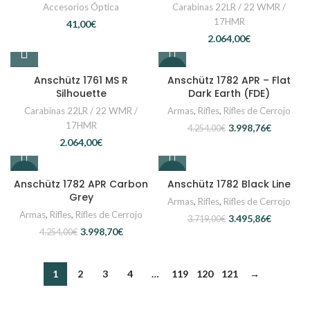
Accesorios Óptica
Carabinas 22LR / 22 WMR /
17HMR
€
€
-6%
Anschütz 1761 MS R
Anschütz 1782 APR – Flat
Silhouette
Dark Earth (FDE)
Carabinas 22LR / 22 WMR /
Armas
,
Rifles
,
Rifles de Cerrojo
17HMR
3.998,76
€
4.254,00
€
€
-6%
-6%
Anschütz 1782 APR Carbon
Anschütz 1782 Black Line
Grey
Armas
,
Rifles
,
Rifles de Cerrojo
Armas
,
Rifles
,
Rifles de Cerrojo
3.495,86
€
3.719,00
€
3.998,70
€
4.254,00
€
1
2
3
4
…
119
120
121
→