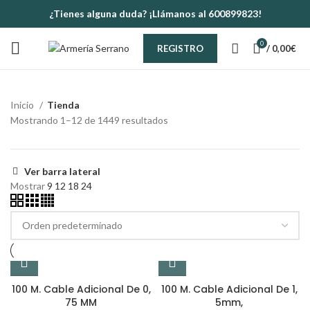
¿Tienes alguna duda? ¡Llámanos al 600899823!
0
/
0,00
€
REGISTRO
Inicio
Tienda
Mostrando 1–12 de 1449 resultados
Ver barra lateral
Mostrar
9
12
18
24
100 M. Cable Adicional De 0,
100 M. Cable Adicional De 1,
75 MM
5mm,