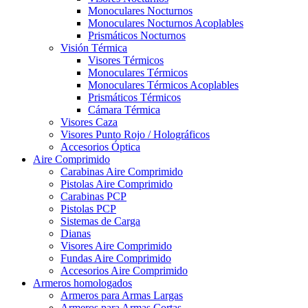
Monoculares Nocturnos
Monoculares Nocturnos Acoplables
Prismáticos Nocturnos
Visión Térmica
Visores Térmicos
Monoculares Térmicos
Monoculares Térmicos Acoplables
Prismáticos Térmicos
Cámara Térmica
Visores Caza
Visores Punto Rojo / Holográficos
Accesorios Óptica
Aire Comprimido
Carabinas Aire Comprimido
Pistolas Aire Comprimido
Carabinas PCP
Pistolas PCP
Sistemas de Carga
Dianas
Visores Aire Comprimido
Fundas Aire Comprimido
Accesorios Aire Comprimido
Armeros homologados
Armeros para Armas Largas
Armeros para Armas Cortas