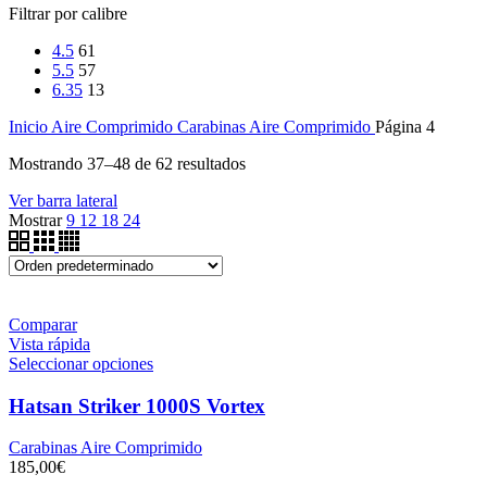
Filtrar por calibre
4.5
61
5.5
57
6.35
13
Inicio
Aire Comprimido
Carabinas Aire Comprimido
Página 4
Mostrando 37–48 de 62 resultados
Ver barra lateral
Mostrar
9
12
18
24
Comparar
Vista rápida
Seleccionar opciones
Hatsan Striker 1000S Vortex
Carabinas Aire Comprimido
185,00
€