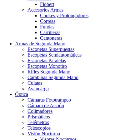
Flobert
Accesorios Armas
Chokes y Prolongadores
Correas
Fundas
Carrilleras
Cantoneras
Armas de Segunda Mano
Escopetas Superpuestas
Escopetas Semiautomáticas
Escopetas Paralelas
Escopetas Monotiro
Rifles Segunda Mano
Carabinas Segunda Mano
Culatas
Avancarga
Óptica
Cámaras Fototrampeo
Cámara de Acción
Colimadores
Prismáticos
Telémetros
Telescopios
Visión Nocturna
Visores Nocturnos