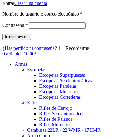
Entrar
Crear una cuenta
Nombre de usuario o correo electrónico
*
Contraseña
*
Iniciar sesión
¿Has perdido tu contraseña?
Recordarme
0
artículos
/
0,00
€
Armas
Escopetas
Escopetas Superpuestas
Escopetas Semiautomáticas
Escopetas Paralelas
Escopetas Monotiro
Escopetas Correderas
Rifles
Rifles de Cerrojo
Rifles Semiautomaticos
Rifles de Palanca
Rifles Monotiro
Carabinas 22LR / 22 WMR / 17HMR
Arma Corta