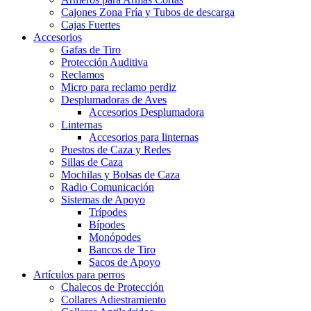
Cajones Zona Fría y Tubos de descarga
Cajas Fuertes
Accesorios
Gafas de Tiro
Protección Auditiva
Reclamos
Micro para reclamo perdiz
Desplumadoras de Aves
Accesorios Desplumadora
Linternas
Accesorios para linternas
Puestos de Caza y Redes
Sillas de Caza
Mochilas y Bolsas de Caza
Radio Comunicación
Sistemas de Apoyo
Trípodes
Bípodes
Monópodes
Bancos de Tiro
Sacos de Apoyo
Artículos para perros
Chalecos de Protección
Collares Adiestramiento