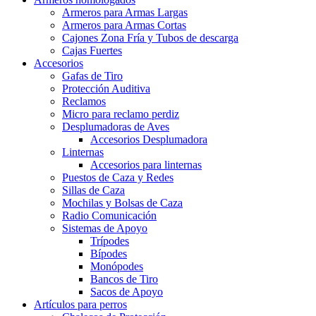
Armeros para Armas Largas
Armeros para Armas Cortas
Cajones Zona Fría y Tubos de descarga
Cajas Fuertes
Accesorios
Gafas de Tiro
Protección Auditiva
Reclamos
Micro para reclamo perdiz
Desplumadoras de Aves
Accesorios Desplumadora
Linternas
Accesorios para linternas
Puestos de Caza y Redes
Sillas de Caza
Mochilas y Bolsas de Caza
Radio Comunicación
Sistemas de Apoyo
Trípodes
Bípodes
Monópodes
Bancos de Tiro
Sacos de Apoyo
Artículos para perros