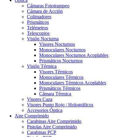
Óptica
Cámaras Fototrampeo
Cámara de Acción
Colimadores
Prismáticos
Telémetros
Telescopios
Visión Nocturna
Visores Nocturnos
Monoculares Nocturnos
Monoculares Nocturnos Acoplables
Prismáticos Nocturnos
Visión Térmica
Visores Térmicos
Monoculares Térmicos
Monoculares Térmicos Acoplables
Prismáticos Térmicos
Cámara Térmica
Visores Caza
Visores Punto Rojo / Holográficos
Accesorios Óptica
Aire Comprimido
Carabinas Aire Comprimido
Pistolas Aire Comprimido
Carabinas PCP