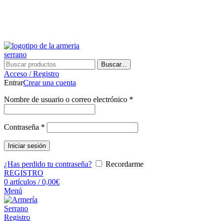
¿Tienes alguna duda? ¡Llámanos al 600899823! (España)
¿Tienes alguna duda? ¡Llámanos al 600899823!
Buscar...
Acceso / Registro
Entrar
Crear una cuenta
Nombre de usuario o correo electrónico
*
Contraseña
*
Iniciar sesión
¿Has perdido tu contraseña?
Recordarme
REGISTRO
0
artículos
/
0,00
€
Menú
Registro