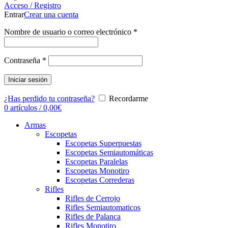
Acceso / Registro
Entrar
Crear una cuenta
Nombre de usuario o correo electrónico
*
Contraseña
*
Iniciar sesión
¿Has perdido tu contraseña?
Recordarme
0
artículos
/
0,00
€
Armas
Escopetas
Escopetas Superpuestas
Escopetas Semiautomáticas
Escopetas Paralelas
Escopetas Monotiro
Escopetas Correderas
Rifles
Rifles de Cerrojo
Rifles Semiautomaticos
Rifles de Palanca
Rifles Monotiro