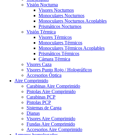
Visión Nocturna
Visores Nocturnos
Monoculares Nocturnos
Monoculares Nocturnos Acoplables
Prismáticos Nocturnos
Visión Térmica
Visores Térmicos
Monoculares Térmicos
Monoculares Térmicos Acoplables
Prismáticos Térmicos
Cámara Térmica
Visores Caza
Visores Punto Rojo / Holográficos
Accesorios Óptica
Aire Comprimido
Carabinas Aire Comprimido
Pistolas Aire Comprimido
Carabinas PCP
Pistolas PCP
Sistemas de Carga
Dianas
Visores Aire Comprimido
Fundas Aire Comprimido
Accesorios Aire Comprimido
Armeros homologados