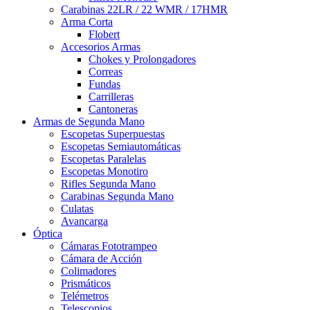
Carabinas 22LR / 22 WMR / 17HMR
Arma Corta
Flobert
Accesorios Armas
Chokes y Prolongadores
Correas
Fundas
Carrilleras
Cantoneras
Armas de Segunda Mano
Escopetas Superpuestas
Escopetas Semiautomáticas
Escopetas Paralelas
Escopetas Monotiro
Rifles Segunda Mano
Carabinas Segunda Mano
Culatas
Avancarga
Óptica
Cámaras Fototrampeo
Cámara de Acción
Colimadores
Prismáticos
Telémetros
Telescopios