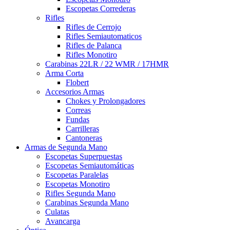
Escopetas Correderas
Rifles
Rifles de Cerrojo
Rifles Semiautomaticos
Rifles de Palanca
Rifles Monotiro
Carabinas 22LR / 22 WMR / 17HMR
Arma Corta
Flobert
Accesorios Armas
Chokes y Prolongadores
Correas
Fundas
Carrilleras
Cantoneras
Armas de Segunda Mano
Escopetas Superpuestas
Escopetas Semiautomáticas
Escopetas Paralelas
Escopetas Monotiro
Rifles Segunda Mano
Carabinas Segunda Mano
Culatas
Avancarga