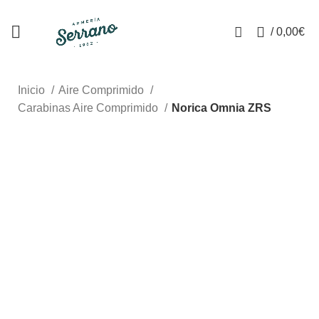
¿Tienes alguna duda? ¡Llámanos al 600899823!
0
/
0,00
€
REGISTRO
Inicio
Aire Comprimido
Carabinas Aire Comprimido
Norica Omnia ZRS
-5%