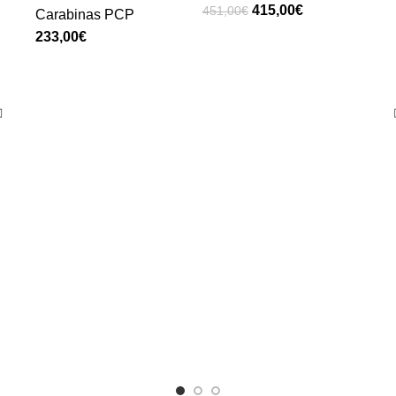
415,00
€
451,00
€
Carabinas PCP
€
Ga
Ma
GE
Air
Car
Com
385,