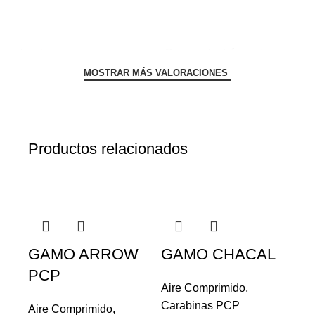
Nombre
*
Correo electrónico
*
MOSTRAR MÁS VALORACIONES
Productos relacionados
-8%
-5
GAMO ARROW
GAMO CHACAL
PCP
Aire Comprimido
,
Carabinas PCP
Aire Comprimido
,