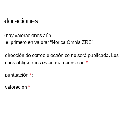
Valoraciones
No hay valoraciones aún.
Sé el primero en valorar “Norica Omnia ZRS”
Tu dirección de correo electrónico no será publicada.
Los
campos obligatorios están marcados con
*
Tu puntuación
*
Tu valoración
*