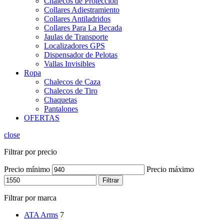
Chalecos de Protección
Collares Adiestramiento
Collares Antiladridos
Collares Para La Becada
Jaulas de Transporte
Localizadores GPS
Dispensador de Pelotas
Vallas Invisibles
Ropa
Chalecos de Caza
Chalecos de Tiro
Chaquetas
Pantalones
OFERTAS
close
Filtrar por precio
Precio mínimo
Precio máximo
Filtrar
Filtrar por marca
ATA Arms
7