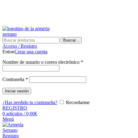
¿Tienes alguna duda? ¡Llámanos al 600899823! (España)
¿Tienes alguna duda? ¡Llámanos al 600899823!
Buscar...
Acceso / Registro
Entrar
Crear una cuenta
Nombre de usuario o correo electrónico
*
Contraseña
*
Iniciar sesión
¿Has perdido tu contraseña?
Recordarme
REGISTRO
0
artículos
/
0,00
€
Menú
Registro