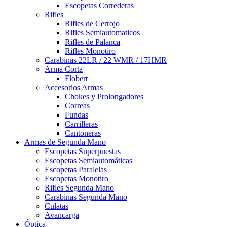
Escopetas Correderas
Rifles
Rifles de Cerrojo
Rifles Semiautomaticos
Rifles de Palanca
Rifles Monotiro
Carabinas 22LR / 22 WMR / 17HMR
Arma Corta
Flobert
Accesorios Armas
Chokes y Prolongadores
Correas
Fundas
Carrilleras
Cantoneras
Armas de Segunda Mano
Escopetas Superpuestas
Escopetas Semiautomáticas
Escopetas Paralelas
Escopetas Monotiro
Rifles Segunda Mano
Carabinas Segunda Mano
Culatas
Avancarga
Óptica