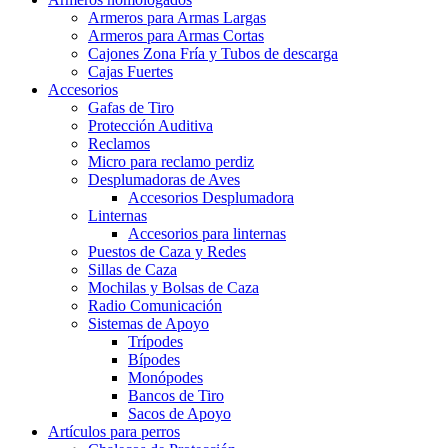
Armeros para Armas Largas
Armeros para Armas Cortas
Cajones Zona Fría y Tubos de descarga
Cajas Fuertes
Accesorios
Gafas de Tiro
Protección Auditiva
Reclamos
Micro para reclamo perdiz
Desplumadoras de Aves
Accesorios Desplumadora
Linternas
Accesorios para linternas
Puestos de Caza y Redes
Sillas de Caza
Mochilas y Bolsas de Caza
Radio Comunicación
Sistemas de Apoyo
Trípodes
Bípodes
Monópodes
Bancos de Tiro
Sacos de Apoyo
Artículos para perros