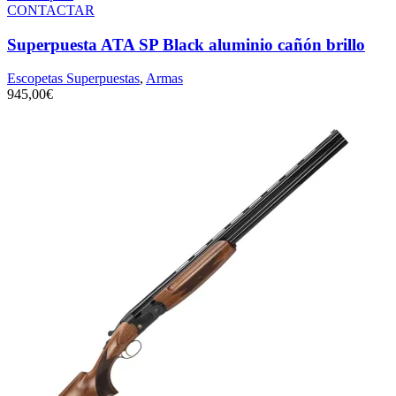
CONTACTAR
Superpuesta ATA SP Black aluminio cañón brillo
Escopetas Superpuestas
,
Armas
945,00
€