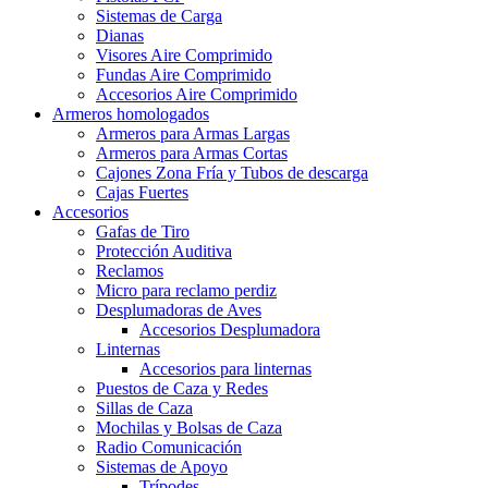
Sistemas de Carga
Dianas
Visores Aire Comprimido
Fundas Aire Comprimido
Accesorios Aire Comprimido
Armeros homologados
Armeros para Armas Largas
Armeros para Armas Cortas
Cajones Zona Fría y Tubos de descarga
Cajas Fuertes
Accesorios
Gafas de Tiro
Protección Auditiva
Reclamos
Micro para reclamo perdiz
Desplumadoras de Aves
Accesorios Desplumadora
Linternas
Accesorios para linternas
Puestos de Caza y Redes
Sillas de Caza
Mochilas y Bolsas de Caza
Radio Comunicación
Sistemas de Apoyo
Trípodes