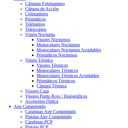
Cámaras Fototrampeo
Cámara de Acción
Colimadores
Prismáticos
Telémetros
Telescopios
Visión Nocturna
Visores Nocturnos
Monoculares Nocturnos
Monoculares Nocturnos Acoplables
Prismáticos Nocturnos
Visión Térmica
Visores Térmicos
Monoculares Térmicos
Monoculares Térmicos Acoplables
Prismáticos Térmicos
Cámara Térmica
Visores Caza
Visores Punto Rojo / Holográficos
Accesorios Óptica
Aire Comprimido
Carabinas Aire Comprimido
Pistolas Aire Comprimido
Carabinas PCP
Pistolas PCP