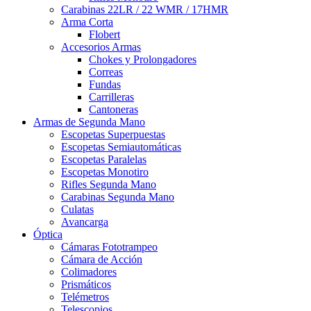
Carabinas 22LR / 22 WMR / 17HMR
Arma Corta
Flobert
Accesorios Armas
Chokes y Prolongadores
Correas
Fundas
Carrilleras
Cantoneras
Armas de Segunda Mano
Escopetas Superpuestas
Escopetas Semiautomáticas
Escopetas Paralelas
Escopetas Monotiro
Rifles Segunda Mano
Carabinas Segunda Mano
Culatas
Avancarga
Óptica
Cámaras Fototrampeo
Cámara de Acción
Colimadores
Prismáticos
Telémetros
Telescopios