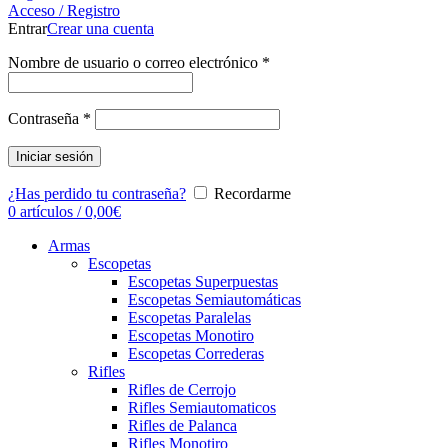
Acceso / Registro
Entrar
Crear una cuenta
Nombre de usuario o correo electrónico
*
Contraseña
*
Iniciar sesión
¿Has perdido tu contraseña?
Recordarme
0
artículos
/
0,00
€
Armas
Escopetas
Escopetas Superpuestas
Escopetas Semiautomáticas
Escopetas Paralelas
Escopetas Monotiro
Escopetas Correderas
Rifles
Rifles de Cerrojo
Rifles Semiautomaticos
Rifles de Palanca
Rifles Monotiro