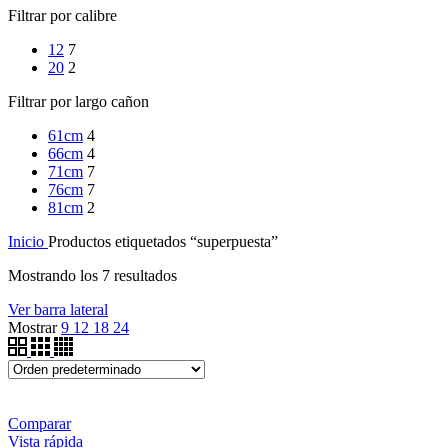
Filtrar por calibre
12
7
20
2
Filtrar por largo cañon
61cm
4
66cm
4
71cm
7
76cm
7
81cm
2
Inicio
Productos etiquetados “superpuesta”
Mostrando los 7 resultados
Ver barra lateral
Mostrar
9
12
18
24
Comparar
Vista rápida