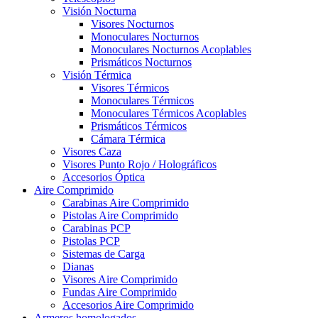
Visión Nocturna
Visores Nocturnos
Monoculares Nocturnos
Monoculares Nocturnos Acoplables
Prismáticos Nocturnos
Visión Térmica
Visores Térmicos
Monoculares Térmicos
Monoculares Térmicos Acoplables
Prismáticos Térmicos
Cámara Térmica
Visores Caza
Visores Punto Rojo / Holográficos
Accesorios Óptica
Aire Comprimido
Carabinas Aire Comprimido
Pistolas Aire Comprimido
Carabinas PCP
Pistolas PCP
Sistemas de Carga
Dianas
Visores Aire Comprimido
Fundas Aire Comprimido
Accesorios Aire Comprimido
Armeros homologados