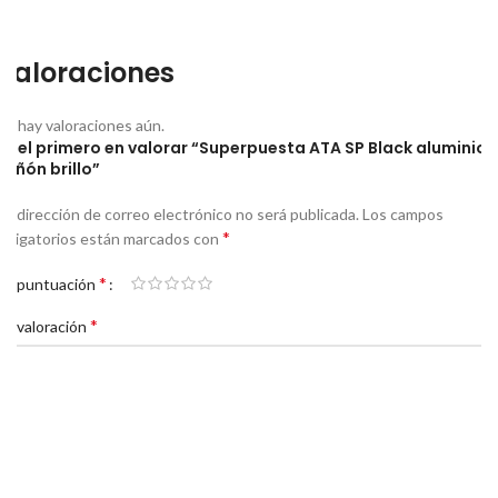
Valoraciones
No hay valoraciones aún.
Sé el primero en valorar “Superpuesta ATA SP Black aluminio
cañón brillo”
Tu dirección de correo electrónico no será publicada.
Los campos
*
obligatorios están marcados con
*
Tu puntuación
*
Tu valoración