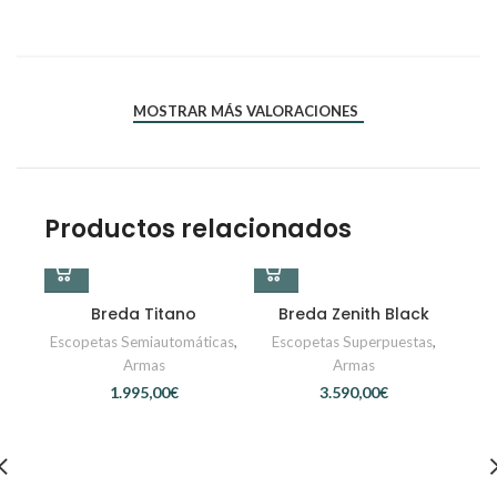
*
*
Nombre
Correo electrónico
MOSTRAR MÁS VALORACIONES
Productos relacionados
Breda Titano
Breda Zenith Black
Escopetas Semiautomáticas
,
Escopetas Superpuestas
,
Armas
Armas
€
€
Fa