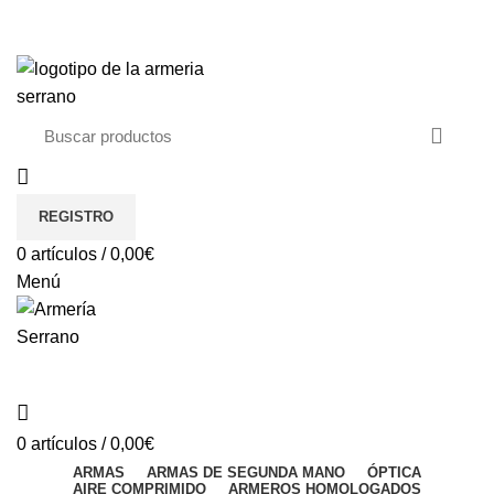
¿Tienes alguna duda? ¡Llámanos al 600899823! (España)
¿Tienes alguna duda? ¡Llámanos al 600899823!
REGISTRO
0
artículos
/
0,00
€
Menú
REGISTRO
0
artículos
/
0,00
€
ARMAS
ARMAS DE SEGUNDA MANO
ÓPTICA
AIRE COMPRIMIDO
ARMEROS HOMOLOGADOS