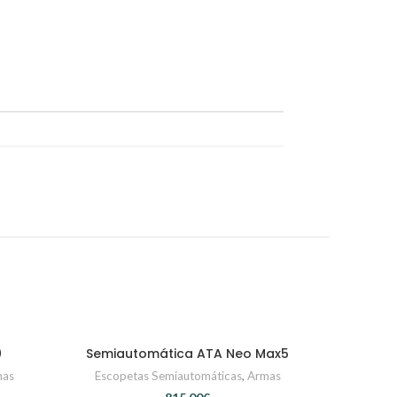
0
Semiautomática ATA Neo Max5
CONTACTAR
mas
Escopetas Semiautomáticas
,
Armas