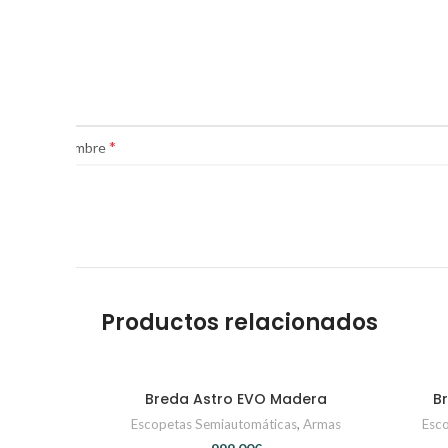
*
Nombre
Productos relacionados
Breda Astro EVO Madera
Br
CONTACTAR
Escopetas Semiautomáticas
,
Armas
Esc