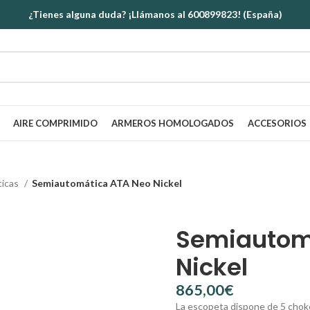
¿Tienes alguna duda? ¡Llámanos al 600899823! (España)
AIRE COMPRIMIDO
ARMEROS HOMOLOGADOS
ACCESORIOS
ticas
Semiautomática ATA Neo Nickel
Semiautom
Nickel
€
La escopeta dispone de 5 chokes