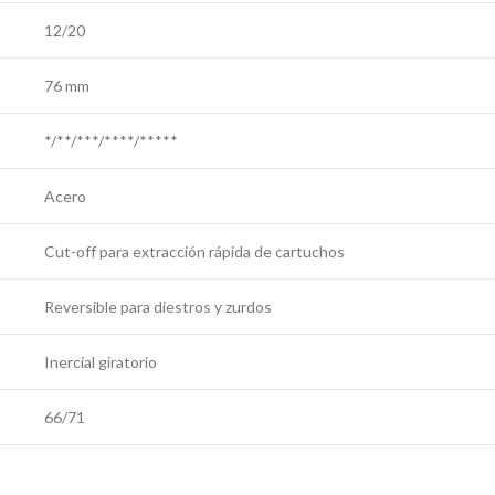
12/20
76 mm
*/**/***/****/*****
Acero
Cut-off para extracción rápida de cartuchos
Reversible para diestros y zurdos
Inercial giratorio
66/71