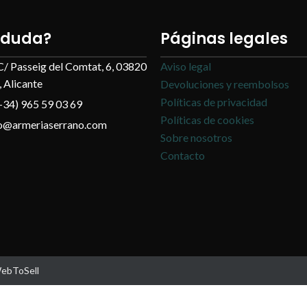
 duda?
Páginas legales
C/ Passeig del Comtat, 6, 03820
Aviso legal
 Alicante
Devoluciones y reembolsos
Políticas de privacidad
+34) 965 59 03 69
Políticas de cookies
fo@armeriaserrano.com
Sobre nosotros
Contacto
WebToSell