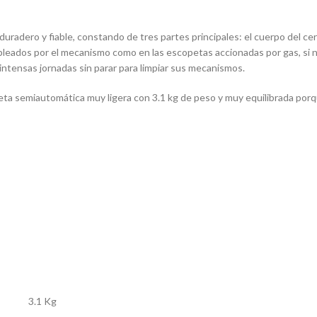
uradero y fiable, constando de tres partes principales: el cuerpo del cerro
empleados por el mecanismo como en las escopetas accionadas por gas, si
ntensas jornadas sin parar para limpiar sus mecanismos.
peta semiautomática muy ligera con 3.1 kg de peso y muy equilibrada po
3.1 Kg