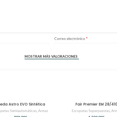
*
Correo electrónico
MOSTRAR MÁS VALORACIONES
eda Astro EVO Sintética
Fair Premier EM 28/41
CONTACTAR
CONTACTAR
opetas Semiautomáticas
,
Armas
Escopetas Superpuestas
,
Ar