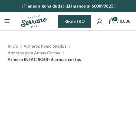
¿Tienes alguna duda? ¡Llámanos al 600899823!
0
/
0,00
€
REGISTRO
Inicio
Armeros homologados
Armeros para Armas Cortas
Armero INFAC SC6R- 6 armas cortas