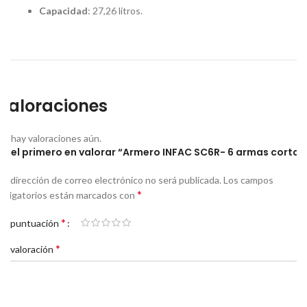
Capacidad
:
27,26 litros.
Valoraciones
No hay valoraciones aún.
Sé el primero en valorar “Armero INFAC SC6R- 6 armas cortas
Tu dirección de correo electrónico no será publicada.
Los campos
*
obligatorios están marcados con
*
Tu puntuación
*
Tu valoración