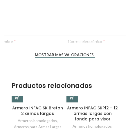
*
*
Nombre
Correo electrónico
MOSTRAR MÁS VALORACIONES
Productos relacionados
Armero INFAC SK Breton
Armero INFAC SKP12 – 12
2 armas largas
armas largas con
fondo para visor
Armeros homologados
,
Armeros homologados
,
Armeros para Armas Largas