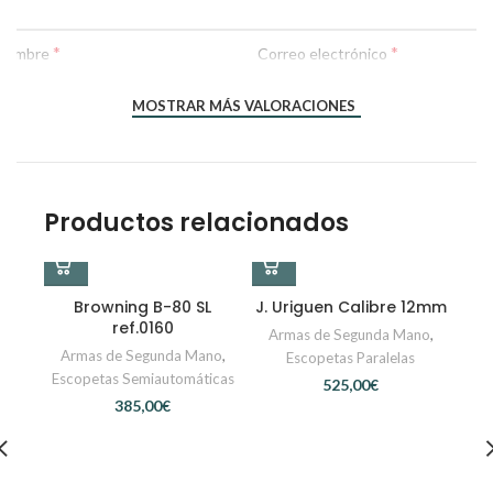
*
*
Nombre
Correo electrónico
MOSTRAR MÁS VALORACIONES
Productos relacionados
Browning B-80 SL
J. Uriguen Calibre 12mm
ref.0160
Armas de Segunda Mano
,
Armas de Segunda Mano
,
Escopetas Paralelas
Escopetas Semiautomáticas
€
€
M