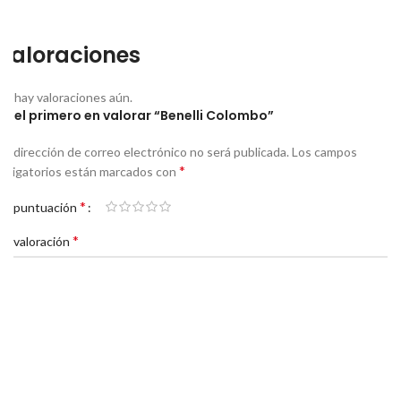
Valoraciones
No hay valoraciones aún.
Sé el primero en valorar “Benelli Colombo”
Tu dirección de correo electrónico no será publicada.
Los campos
*
obligatorios están marcados con
*
Tu puntuación
*
Tu valoración