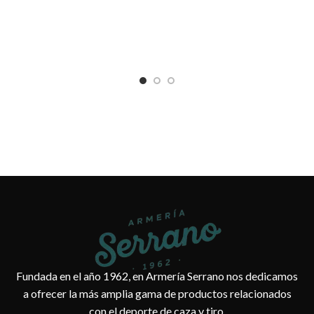
Ar
Fundada en el año 1962, en Armería Serrano nos dedicamos
a ofrecer la más amplia gama de productos relacionados
con el deporte de caza y tiro.