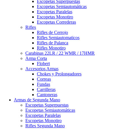
Escopetas Superpuestas
Escopetas Semiautomáticas
Escopetas Paralelas
Escopetas Monotiro
Escopetas Correderas
Rifles
Rifles de Cerrojo
Rifles Semiautomaticos
Rifles de Palanca
Rifles Monotiro
Carabinas 22LR / 22 WMR / 17HMR
Arma Corta
Flobert
Accesorios Armas
Chokes y Prolongadores
Correas
Fundas
Carrilleras
Cantoneras
Armas de Segunda Mano
Escopetas Superpuestas
Escopetas Semiautomáticas
Escopetas Paralelas
Escopetas Monotiro
Rifles Segunda Mano