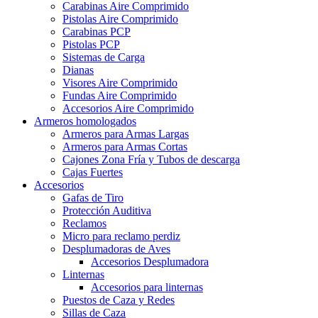
Carabinas Aire Comprimido
Pistolas Aire Comprimido
Carabinas PCP
Pistolas PCP
Sistemas de Carga
Dianas
Visores Aire Comprimido
Fundas Aire Comprimido
Accesorios Aire Comprimido
Armeros homologados
Armeros para Armas Largas
Armeros para Armas Cortas
Cajones Zona Fría y Tubos de descarga
Cajas Fuertes
Accesorios
Gafas de Tiro
Protección Auditiva
Reclamos
Micro para reclamo perdiz
Desplumadoras de Aves
Accesorios Desplumadora
Linternas
Accesorios para linternas
Puestos de Caza y Redes
Sillas de Caza