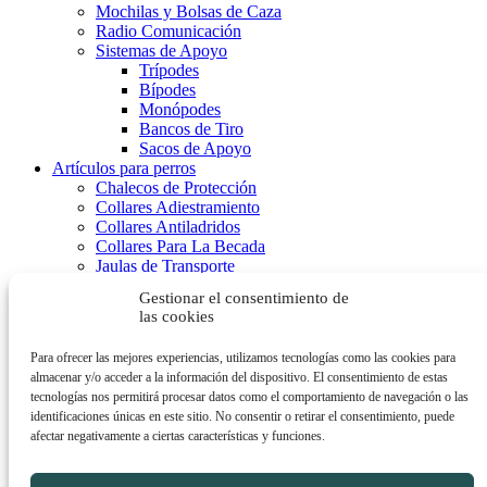
Mochilas y Bolsas de Caza
Radio Comunicación
Sistemas de Apoyo
Trípodes
Bípodes
Monópodes
Bancos de Tiro
Sacos de Apoyo
Artículos para perros
Chalecos de Protección
Collares Adiestramiento
Collares Antiladridos
Collares Para La Becada
Jaulas de Transporte
Localizadores GPS
Gestionar el consentimiento de
Dispensador de Pelotas
las cookies
Vallas Invisibles
Ropa
Para ofrecer las mejores experiencias, utilizamos tecnologías como las cookies para
Chalecos de Caza
almacenar y/o acceder a la información del dispositivo. El consentimiento de estas
Chalecos de Tiro
tecnologías nos permitirá procesar datos como el comportamiento de navegación o las
Chaquetas
identificaciones únicas en este sitio. No consentir o retirar el consentimiento, puede
Pantalones
afectar negativamente a ciertas características y funciones.
OFERTAS
Carrito