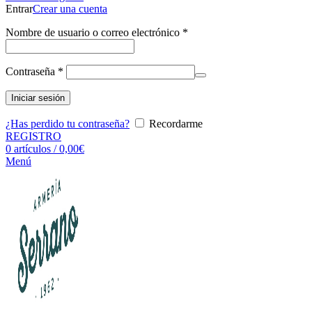
Entrar
Crear una cuenta
Nombre de usuario o correo electrónico
*
Contraseña
*
Iniciar sesión
¿Has perdido tu contraseña?
Recordarme
REGISTRO
0
artículos
/
0,00
€
Menú