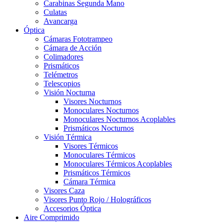
Carabinas Segunda Mano
Culatas
Avancarga
Óptica
Cámaras Fototrampeo
Cámara de Acción
Colimadores
Prismáticos
Telémetros
Telescopios
Visión Nocturna
Visores Nocturnos
Monoculares Nocturnos
Monoculares Nocturnos Acoplables
Prismáticos Nocturnos
Visión Térmica
Visores Térmicos
Monoculares Térmicos
Monoculares Térmicos Acoplables
Prismáticos Térmicos
Cámara Térmica
Visores Caza
Visores Punto Rojo / Holográficos
Accesorios Óptica
Aire Comprimido