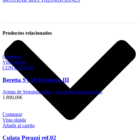
Productos relacionados
Comparar
Vista rápida
CONTACTAR
Beretta SV10 Perennia III
Armas de Segunda Mano
,
Escopetas Superpuestas
1.800,00
€
Comparar
Vista rápida
Añadir al carrito
Culata Perazzi ref.02