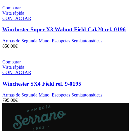
Comparar
Vista rápida
CONTACTAR
Winchester Super X3 Walnut Field Cal.20 ref. 0196
Armas de Segunda Mano
,
Escopetas Semiautomáticas
850,00
€
Comparar
Vista rápida
CONTACTAR
Winchester SX4 Field ref. 9-0195
Armas de Segunda Mano
,
Escopetas Semiautomáticas
795,00
€