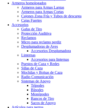
Armeros homologados
Armeros para Armas Largas
Armeros para Armas Cortas
Cajones Zona Fría y Tubos de descarga
Cajas Fuertes
Accesorios
Gafas de Tiro
Protección Auditiva
Reclamos
Micro para reclamo perdiz
Desplumadoras de Aves
Accesorios Desplumadora
Linternas
Accesorios para linternas
Puestos de Caza y Redes
Sillas de Caza
Mochilas y Bolsas de Caza
Radio Comunicación
Sistemas de Apoyo
Trípodes
Bípodes
Monópodes
Bancos de Tiro
Sacos de Apoyo
Artículos para perros