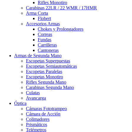
Rifles Monotiro
Carabinas 22LR / 22 WMR / 17HMR
Arma Corta
Flobert
Accesorios Armas
Chokes y Prolongadores
Correas
Fundas
Carrilleras
Cantoneras
Armas de Segunda Mano
Escopetas Superpuestas
Escopetas Semiautomáticas
Escopetas Paralelas
Escopetas Monotiro
Rifles Segunda Mano
Carabinas Segunda Mano
Culatas
Avancarga
Óptica
Cámaras Fototrampeo
Cámara de Acción
Colimadores
Prismáticos
Telémetros