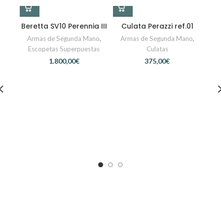
Beretta SV10 Perennia III
Culata Perazzi ref.01
Armas de Segunda Mano
,
Armas de Segunda Mano
,
Escopetas Superpuestas
Culatas
€
€
Ped
Ar