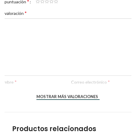
*
Tu puntuación
*
Tu valoración
*
*
Nombre
Correo electrónico
MOSTRAR MÁS VALORACIONES
Productos relacionados