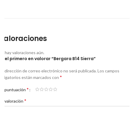
Valoraciones
No hay valoraciones aún.
Sé el primero en valorar “Bergara B14 Sierra”
Tu dirección de correo electrónico no será publicada.
Los campos
*
obligatorios están marcados con
*
Tu puntuación
*
Tu valoración