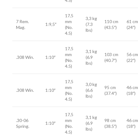
4.5)
17,5
3,3 kg
7 Rem.
mm
110 cm
61 cm
1:9,5″
(7.3
Mag.
(No.
(43.5″)
(24″)
lbs)
4.5)
17,5
3,1 kg
mm
103 cm
56 cm
.308 Win.
1:10″
(6.9
(No.
(40.7″)
(22″)
lbs)
4.5)
17,5
3,0 kg
mm
95 cm
46 cm
.308 Win.
1:10″
(6.6
(No.
(37.4″)
(18″)
lbs)
4.5)
17,5
3,1 kg
.30-06
mm
98 cm
46 cm
1:10″
(6.9
Spring.
(No.
(38.5″)
(18″)
lbs)
4.5)