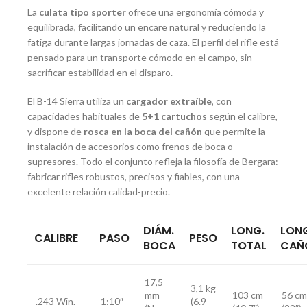
La
culata tipo sporter
ofrece una ergonomía cómoda y
equilibrada, facilitando un encare natural y reduciendo la
fatiga durante largas jornadas de caza. El perfil del rifle está
pensado para un transporte cómodo en el campo, sin
sacrificar estabilidad en el disparo.
El B-14 Sierra utiliza un
cargador extraíble
, con
capacidades habituales de
5+1 cartuchos
según el calibre,
y dispone de
rosca en la boca del cañón
que permite la
instalación de accesorios como frenos de boca o
supresores. Todo el conjunto refleja la filosofía de Bergara:
fabricar rifles robustos, precisos y fiables, con una
excelente relación calidad-precio.
DIÁM.
LONG.
LON
CALIBRE
PASO
PESO
BOCA
TOTAL
CAÑ
17,5
3,1 kg
mm
103 cm
56 cm
.243 Win.
1:10″
(6.9