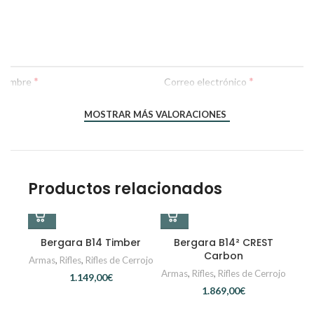
*
*
Nombre
Correo electrónico
MOSTRAR MÁS VALORACIONES
Productos relacionados
Bergara B14 Timber
Bergara B14² CREST
Carbon
Armas
,
Rifles
,
Rifles de Cerrojo
Armas
,
Rifles
,
Rifles de Cerrojo
€
€