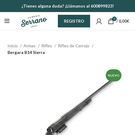
¿Tienes alguna duda? ¡Llámanos al 600899823!
0
/
0,00
€
REGISTRO
Inicio
Armas
Rifles
Rifles de Cerrojo
Bergara B14 Sierra
NUEVO