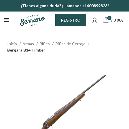
¿Tienes alguna duda? ¡Llámanos al 600899823!
0
/
0,00
€
REGISTRO
Inicio
Armas
Rifles
Rifles de Cerrojo
Bergara B14 Timber