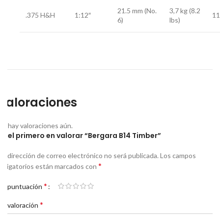
21.5 mm (No.
3,7 kg (8.2
.375 H&H
1:12″
11
6)
lbs)
Valoraciones
No hay valoraciones aún.
Sé el primero en valorar “Bergara B14 Timber”
Tu dirección de correo electrónico no será publicada.
Los campos
*
obligatorios están marcados con
*
Tu puntuación
*
Tu valoración