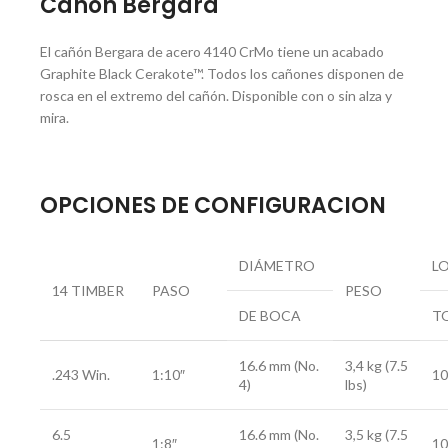
Cañón Bergara
El cañón Bergara de acero 4140 CrMo tiene un acabado
Graphite Black Cerakote™. Todos los cañones disponen de
rosca en el extremo del cañón. Disponible con o sin alza y
mira.
OPCIONES DE CONFIGURACION
DIÁMETRO
L
14 TIMBER
PASO
PESO
DE BOCA
T
16.6 mm (No.
3,4 kg (7.5
.243 Win.
1:10″
10
4)
lbs)
6.5
16.6 mm (No.
3,5 kg (7.5
1:8″
10