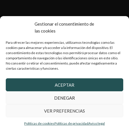
Gestionar el consentimiento de
las cookies
Para ofrecer las mejores experiencias, utilizamos tecnologías como las
cookies para almacenar y/o acceder a la información del dispositivo. El
consentimiento de estas tecnologías nos permitirá procesar datos como el
comportamiento de navegación o las identificaciones únicas en este sitio.
No consentir o retirar el consentimiento, puede afectar negativamente a
ciertas características y funciones.
Copyright © 2026 Armería Serrano |
Desarrollado por
WebToSell
ACEPTAR
DENEGAR
VER PREFERENCIAS
2024 Armeriaserrano.com - Todos los derechos reservados
Políticas de cookies
Políticas de privacidad
Aviso legal