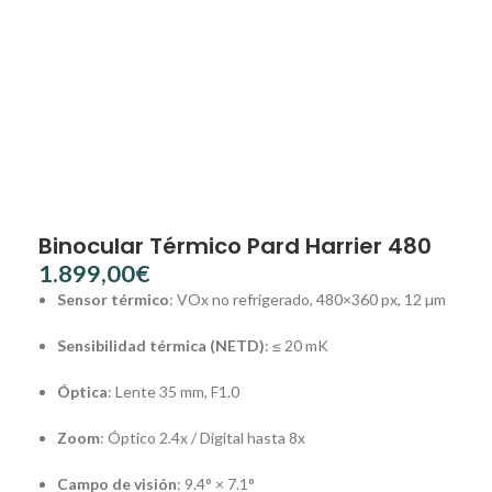
Binocular Térmico Pard Harrier 480
€
Sensor térmico
: VOx no refrigerado, 480×360 px, 12 µm
Sensibilidad térmica (NETD)
: ≤ 20 mK
Óptica
: Lente 35 mm, F1.0
Zoom
: Óptico 2.4x / Digital hasta 8x
Campo de visión
: 9.4° × 7.1°