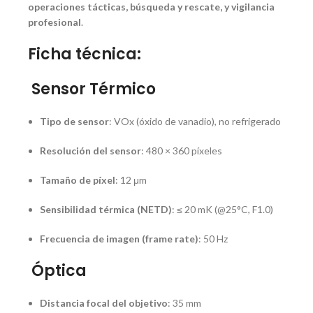
operaciones tácticas, búsqueda y rescate, y vigilancia
profesional
.
Ficha técnica:
Sensor Térmico
Tipo de sensor
: VOx (óxido de vanadio), no refrigerado
Resolución del sensor
: 480 × 360 píxeles
Tamaño de píxel
: 12 μm
Sensibilidad térmica (NETD)
: ≤ 20 mK (@25°C, F1.0)
Frecuencia de imagen (frame rate)
: 50 Hz
Óptica
Distancia focal del objetivo
: 35 mm