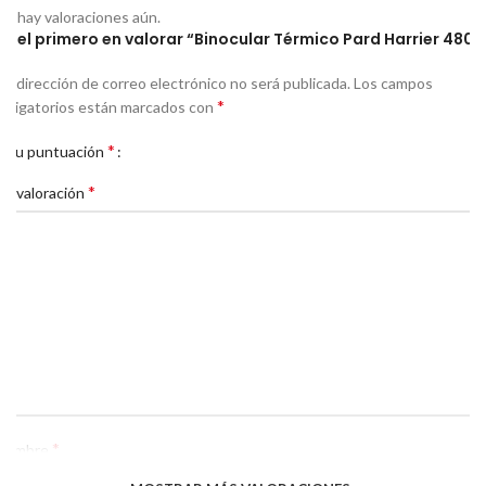
No hay valoraciones aún.
Sé el primero en valorar “Binocular Térmico Pard Harrier 480”
Tu dirección de correo electrónico no será publicada.
Los campos
*
obligatorios están marcados con
*
Tu puntuación
*
Tu valoración
*
Nombre