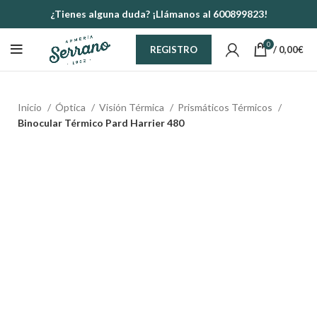
¿Tienes alguna duda? ¡Llámanos al 600899823!
0
/
0,00
€
REGISTRO
Inicio
Óptica
Visión Térmica
Prismáticos Térmicos
Binocular Térmico Pard Harrier 480