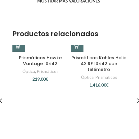
MOSTRAR MÁS VALORACIONES
*
Correo electrónico
Productos relacionados
Prismáticos Hawke
Prismáticos Kahles Helia
Vantage 10×42
42 RF 10×42 con
telémetro
Óptica
,
Prismáticos
Óptica
,
Prismáticos
€
€
Pun
RD 