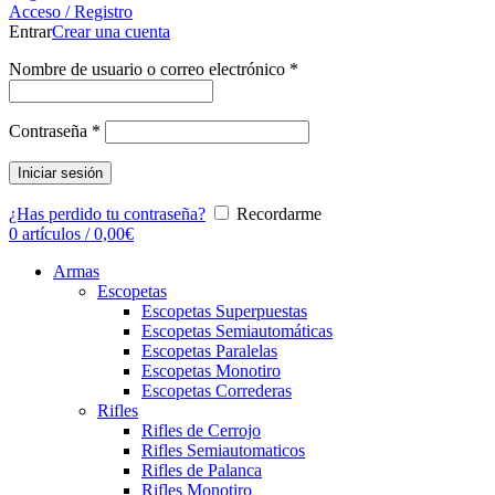
Acceso / Registro
Entrar
Crear una cuenta
Nombre de usuario o correo electrónico
*
Contraseña
*
Iniciar sesión
¿Has perdido tu contraseña?
Recordarme
0
artículos
/
0,00
€
Armas
Escopetas
Escopetas Superpuestas
Escopetas Semiautomáticas
Escopetas Paralelas
Escopetas Monotiro
Escopetas Correderas
Rifles
Rifles de Cerrojo
Rifles Semiautomaticos
Rifles de Palanca
Rifles Monotiro