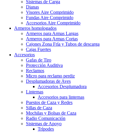
Sistemas de Carga
Dianas
Visores Aire Comprimido
Fundas Aire Comprimido
Accesorios Aire Comprimido
Armeros homologados
Armeros para Armas Largas
Armeros para Armas Cortas
Cajones Zona Fría y Tubos de descarga
Cajas Fuertes
Accesorios
Gafas de Tiro
Protección Auditiva
Reclamos
Micro para reclamo perdiz
Desplumadoras de Aves
Accesorios Desplumadora
Linternas
Accesorios para linternas
Puestos de Caza y Redes
Sillas de Caza
Mochilas y Bolsas de Caza
Radio Comunicación
Sistemas de Apoyo
Trípodes