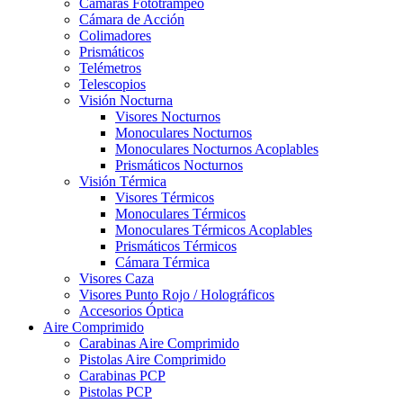
Cámaras Fototrampeo
Cámara de Acción
Colimadores
Prismáticos
Telémetros
Telescopios
Visión Nocturna
Visores Nocturnos
Monoculares Nocturnos
Monoculares Nocturnos Acoplables
Prismáticos Nocturnos
Visión Térmica
Visores Térmicos
Monoculares Térmicos
Monoculares Térmicos Acoplables
Prismáticos Térmicos
Cámara Térmica
Visores Caza
Visores Punto Rojo / Holográficos
Accesorios Óptica
Aire Comprimido
Carabinas Aire Comprimido
Pistolas Aire Comprimido
Carabinas PCP
Pistolas PCP