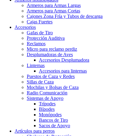
Armeros para Armas Largas
Armeros para Armas Cortas
Cajones Zona Fría y Tubos de descarga
Cajas Fuertes
Accesorios
Gafas de Tiro
Protección Auditiva
Reclamos
Micro para reclamo perdiz
Desplumadoras de Aves
Accesorios Desplumadora
Linternas
Accesorios para linternas
Puestos de Caza y Redes
Sillas de Caza
Mochilas y Bolsas de Caza
Radio Comunicación
Sistemas de Apoyo
Trípodes
Bípodes
Monópodes
Bancos de Tiro
Sacos de Apoyo
Artículos para perros