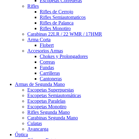
Escopetas Correderas
Rifles
Rifles de Cerrojo
Rifles Semiautomaticos
Rifles de Palanca
Rifles Monotiro
Carabinas 22LR / 22 WMR / 17HMR
Arma Corta
Flobert
Accesorios Armas
Chokes y Prolongadores
Correas
Fundas
Carrilleras
Cantoneras
Armas de Segunda Mano
Escopetas Superpuestas
Escopetas Semiautomáticas
Escopetas Paralelas
Escopetas Monotiro
Rifles Segunda Mano
Carabinas Segunda Mano
Culatas
Avancarga
Óptica