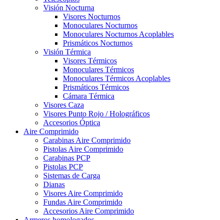
Visión Nocturna
Visores Nocturnos
Monoculares Nocturnos
Monoculares Nocturnos Acoplables
Prismáticos Nocturnos
Visión Térmica
Visores Térmicos
Monoculares Térmicos
Monoculares Térmicos Acoplables
Prismáticos Térmicos
Cámara Térmica
Visores Caza
Visores Punto Rojo / Holográficos
Accesorios Óptica
Aire Comprimido
Carabinas Aire Comprimido
Pistolas Aire Comprimido
Carabinas PCP
Pistolas PCP
Sistemas de Carga
Dianas
Visores Aire Comprimido
Fundas Aire Comprimido
Accesorios Aire Comprimido
Armeros homologados