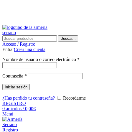
¿Tienes alguna duda? ¡Llámanos al 600899823! (España)
¿Tienes alguna duda? ¡Llámanos al 600899823!
Buscar...
Acceso / Registro
Entrar
Crear una cuenta
Nombre de usuario o correo electrónico
*
Contraseña
*
Iniciar sesión
¿Has perdido tu contraseña?
Recordarme
REGISTRO
0
artículos
/
0,00
€
Menú
Registro