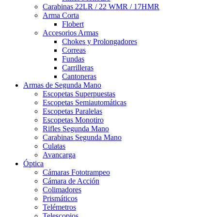
Carabinas 22LR / 22 WMR / 17HMR
Arma Corta
Flobert
Accesorios Armas
Chokes y Prolongadores
Correas
Fundas
Carrilleras
Cantoneras
Armas de Segunda Mano
Escopetas Superpuestas
Escopetas Semiautomáticas
Escopetas Paralelas
Escopetas Monotiro
Rifles Segunda Mano
Carabinas Segunda Mano
Culatas
Avancarga
Óptica
Cámaras Fototrampeo
Cámara de Acción
Colimadores
Prismáticos
Telémetros
Telescopios