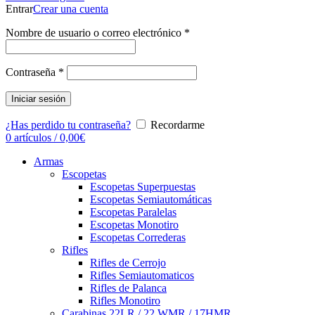
Entrar
Crear una cuenta
Nombre de usuario o correo electrónico
*
Contraseña
*
Iniciar sesión
¿Has perdido tu contraseña?
Recordarme
0
artículos
/
0,00
€
Armas
Escopetas
Escopetas Superpuestas
Escopetas Semiautomáticas
Escopetas Paralelas
Escopetas Monotiro
Escopetas Correderas
Rifles
Rifles de Cerrojo
Rifles Semiautomaticos
Rifles de Palanca
Rifles Monotiro
Carabinas 22LR / 22 WMR / 17HMR