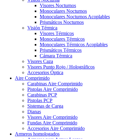
Visores Nocturnos
Monoculares Nocturnos
Monoculares Nocturnos Acoplables
Prismáticos Nocturnos
Visión Térmica
Visores Térmicos
Monoculares Térmicos
Monoculares Térmicos Acoplables
Prismáticos Térmicos
Cámara Térmica
Visores Caza
Visores Punto Rojo / Holográficos
Accesorios Óptica
Aire Comprimido
Carabinas Aire Comprimido
Pistolas Aire Comprimido
Carabinas PCP
Pistolas PCP
Sistemas de Carga
Dianas
Visores Aire Comprimido
Fundas Aire Comprimido
Accesorios Aire Comprimido
Armeros homologados