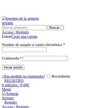
¿Tienes alguna duda? ¡Llámanos al 600899823! (España)
¿Tienes alguna duda? ¡Llámanos al 600899823!
Buscar...
Acceso / Registro
Entrar
Crear una cuenta
Nombre de usuario o correo electrónico
*
Contraseña
*
Iniciar sesión
¿Has perdido tu contraseña?
Recordarme
REGISTRO
0
artículos
/
0,00
€
Menú
Registro
Acceso / Registro