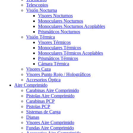
Telescopios
Visión Nocturna
Visores Nocturnos
Monoculares Nocturnos
Monoculares Nocturnos Acoplables
Prismáticos Nocturnos
Visión Térmica
Visores Térmicos
Monoculares Térmicos
Monoculares Térmicos Acoplables
Prismáticos Térmicos
Cámara Térmica
Visores Caza
Visores Punto Rojo / Holográficos
Accesorios Óptica
Aire Comprimido
Carabinas Aire Comprimido
Pistolas Aire Comprimido
Carabinas PCP
Pistolas PCP
Sistemas de Carga
Dianas
Visores Aire Comprimido
Fundas Aire Comprimido