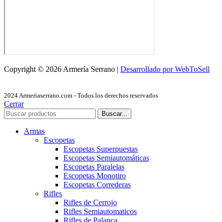
Copyright © 2026 Armería Serrano |
Desarrollado por WebToSell
2024 Armeriaserrano.com - Todos los derechos reservados
Cerrar
Buscar...
Armas
Escopetas
Escopetas Superpuestas
Escopetas Semiautomáticas
Escopetas Paralelas
Escopetas Monotiro
Escopetas Correderas
Rifles
Rifles de Cerrojo
Rifles Semiautomaticos
Rifles de Palanca