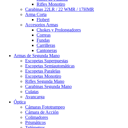
Rifles Monotiro
Carabinas 22LR / 22 WMR / 17HMR
Arma Corta
Flobert
Accesorios Armas
Chokes y Prolongadores
Correas
Fundas
Carrilleras
Cantoneras
Armas de Segunda Mano
Escopetas Superpuestas
Escopetas Semiautomáticas
Escopetas Paralelas
Escopetas Monotiro
Rifles Segunda Mano
Carabinas Segunda Mano
Culatas
Avancarga
Óptica
Cámaras Fototrampeo
Cámara de Acción
Colimadores
Prismáticos
Telémetros