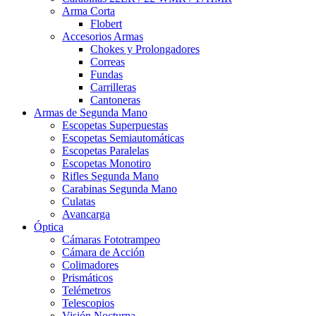
Arma Corta
Flobert
Accesorios Armas
Chokes y Prolongadores
Correas
Fundas
Carrilleras
Cantoneras
Armas de Segunda Mano
Escopetas Superpuestas
Escopetas Semiautomáticas
Escopetas Paralelas
Escopetas Monotiro
Rifles Segunda Mano
Carabinas Segunda Mano
Culatas
Avancarga
Óptica
Cámaras Fototrampeo
Cámara de Acción
Colimadores
Prismáticos
Telémetros
Telescopios
Visión Nocturna