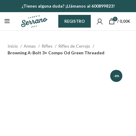
¿Tienes alguna duda? ¡Llámanos al 600899823!
0
/
0,00
€
REGISTRO
Inicio
Armas
Rifles
Rifles de Cerrojo
Browning A-Bolt 3+ Compo Od Green Threaded
-8%