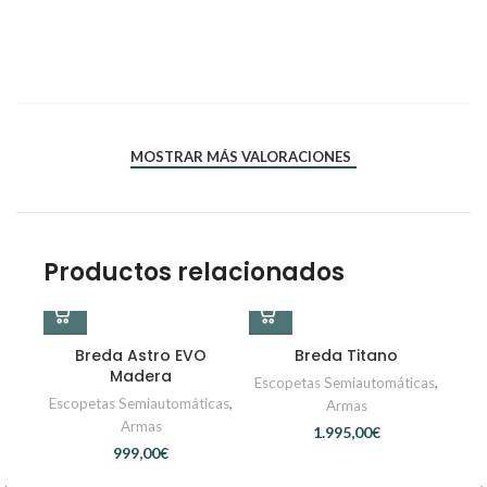
*
*
Nombre
Correo electrónico
MOSTRAR MÁS VALORACIONES
Productos relacionados
Breda Astro EVO
Breda Titano
Madera
Escopetas Semiautomáticas
,
Escopetas Semiautomáticas
,
Armas
Armas
€
€