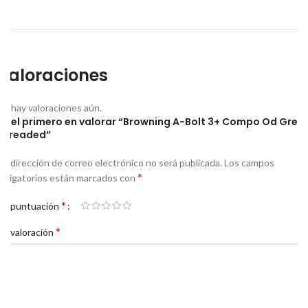
Valoraciones
No hay valoraciones aún.
Sé el primero en valorar “Browning A-Bolt 3+ Compo Od Gree
Threaded”
Tu dirección de correo electrónico no será publicada.
Los campos
*
obligatorios están marcados con
*
Tu puntuación
*
Tu valoración