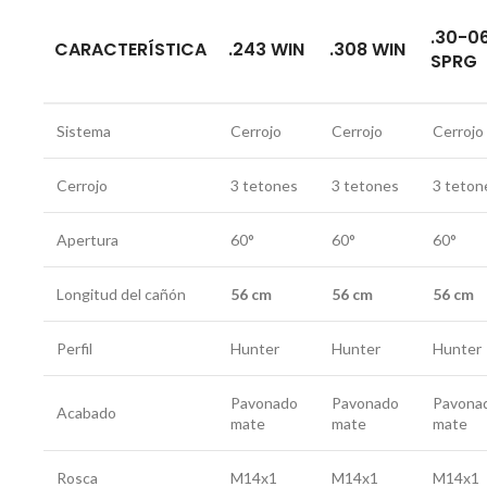
.30-0
CARACTERÍSTICA
.243 WIN
.308 WIN
SPRG
Sistema
Cerrojo
Cerrojo
Cerrojo
Cerrojo
3 tetones
3 tetones
3 teton
Apertura
60°
60°
60°
Longitud del cañón
56 cm
56 cm
56 cm
Perfil
Hunter
Hunter
Hunter
Pavonado
Pavonado
Pavona
Acabado
mate
mate
mate
Rosca
M14x1
M14x1
M14x1