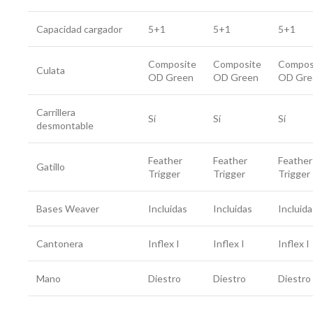
Capacidad cargador
5+1
5+1
5+1
Composite
Composite
Compos
Culata
OD Green
OD Green
OD Gre
Carrillera
Sí
Sí
Sí
desmontable
Feather
Feather
Feather
Gatillo
Trigger
Trigger
Trigger
Bases Weaver
Incluidas
Incluidas
Incluida
Cantonera
Inflex I
Inflex I
Inflex I
Mano
Diestro
Diestro
Diestro