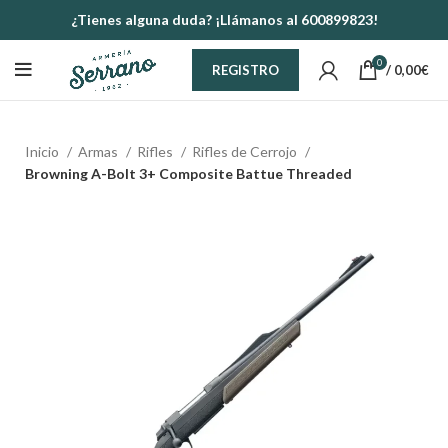
¿Tienes alguna duda? ¡Llámanos al 600899823!
0
/
0,00
€
REGISTRO
Inicio
Armas
Rifles
Rifles de Cerrojo
Browning A-Bolt 3+ Composite Battue Threaded