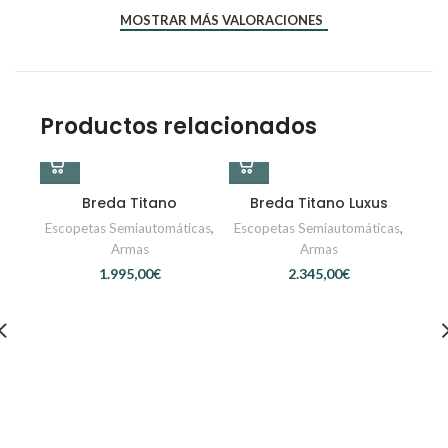
MOSTRAR MÁS VALORACIONES
Productos relacionados
Breda Titano
Breda Titano Luxus
Escopetas Semiautomáticas
,
Escopetas Semiautomáticas
,
Armas
Armas
€
€
B
Es