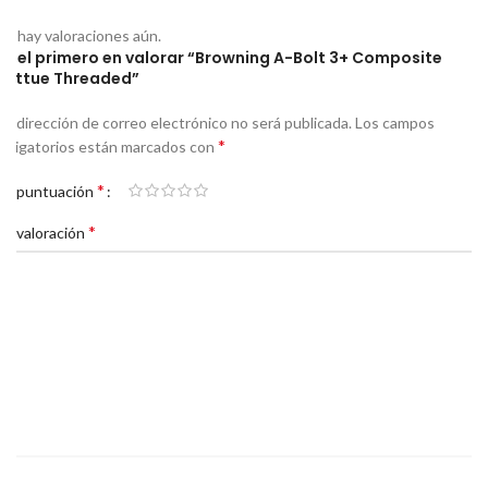
No hay valoraciones aún.
Sé el primero en valorar “Browning A-Bolt 3+ Composite
Battue Threaded”
Tu dirección de correo electrónico no será publicada.
Los campos
*
obligatorios están marcados con
*
Tu puntuación
*
Tu valoración
*
*
Nombre
Correo electrónico