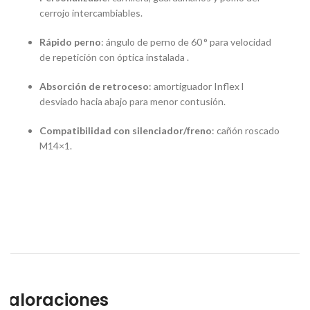
cerrojo intercambiables
.
Rápido perno
: ángulo de perno de 60 ° para velocidad
de repetición con óptica instalada
.
Absorción de retroceso
: amortiguador Inflex I
desviado hacia abajo para menor contusión
.
Compatibilidad con silenciador/freno
: cañón roscado
M14×1
.
Valoraciones