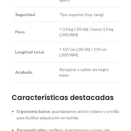
Seguridad
Tipo superior (top-tang)
≈ 3,0 kg (.30‑06) / hasta 3,3 kg
Peso
(.300 WM)
≈ 107 cm (.30‑06) / 119 cm
Longitud total
(.300 WM)
Receptor y cañón en negro
Acabado
mate
Características destacadas
Ergonomía batue
: guardamanos ancho y plano y costilla
para facilitar adquisición en batida
.
Personalizable
: carrillera, guardamanos y pomo del