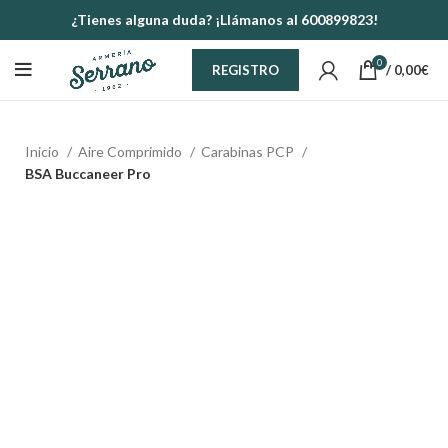
¿Tienes alguna duda? ¡Llámanos al 600899823!
0
/
0,00
€
REGISTRO
Inicio
Aire Comprimido
Carabinas PCP
BSA Buccaneer Pro
NUEVO