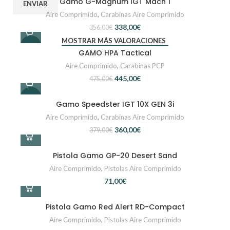
Gamo G-Magnum IGT Mach 1
Aire Comprimido
,
Carabinas Aire Comprimido
338,00
€
356,00
€
MOSTRAR MÁS VALORACIONES
-6%
GAMO HPA Tactical
Aire Comprimido
,
Carabinas PCP
445,00
€
475,00
€
-5%
Gamo Speedster IGT 10X GEN 3i
Aire Comprimido
,
Carabinas Aire Comprimido
360,00
€
379,00
€
Pistola Gamo GP-20 Desert Sand
Aire Comprimido
,
Pistolas Aire Comprimido
€
Pistola Gamo Red Alert RD-Compact
Aire Comprimido
,
Pistolas Aire Comprimido