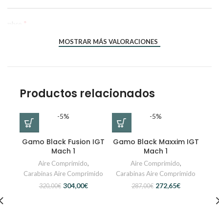
*
Nombre
MOSTRAR MÁS VALORACIONES
*
Correo electrónico
Productos relacionados
-5%
-5%
Gamo Black Fusion IGT
Gamo Black Maxxim IGT
Mach 1
Mach 1
Aire Comprimido
,
Aire Comprimido
,
Carabinas Aire Comprimido
Carabinas Aire Comprimido
304,00
€
272,65
€
320,00
€
287,00
€