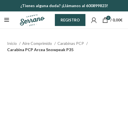
¿Tienes alguna duda? ¡Llámanos al 600899823!
0
/
0,00
€
REGISTRO
Inicio
Aire Comprimido
Carabinas PCP
Carabina PCP Arcea Snowpeak P35