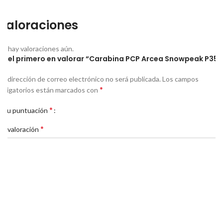
Valoraciones
No hay valoraciones aún.
Sé el primero en valorar “Carabina PCP Arcea Snowpeak P35”
Tu dirección de correo electrónico no será publicada.
Los campos
*
obligatorios están marcados con
*
Tu puntuación
*
Tu valoración