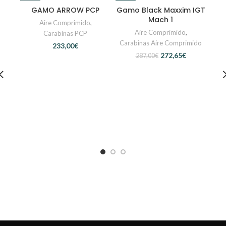
-5%
-8%
GAMO ARROW PCP
Gamo Black Maxxim IGT
Mach 1
Aire Comprimido
,
Aire Comprimido
,
Carabinas PCP
Carabinas Aire Comprimido
€
272,65
€
287,00
€