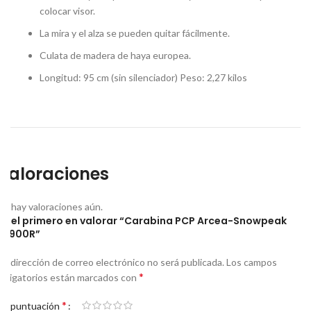
colocar visor.
La mira y el alza se pueden quitar fácilmente.
Culata de madera de haya europea.
Longitud: 95 cm (sin silenciador) Peso: 2,27 kilos
Valoraciones
No hay valoraciones aún.
Sé el primero en valorar “Carabina PCP Arcea-Snowpeak
PR900R”
Tu dirección de correo electrónico no será publicada.
Los campos
*
obligatorios están marcados con
*
Tu puntuación