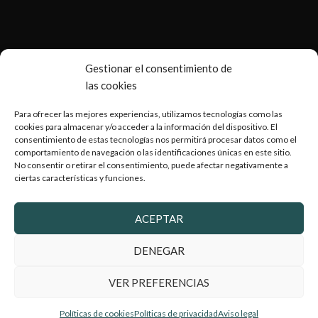
Gestionar el consentimiento de
las cookies
Para ofrecer las mejores experiencias, utilizamos tecnologías como las
cookies para almacenar y/o acceder a la información del dispositivo. El
consentimiento de estas tecnologías nos permitirá procesar datos como el
comportamiento de navegación o las identificaciones únicas en este sitio.
No consentir o retirar el consentimiento, puede afectar negativamente a
ciertas características y funciones.
Copyright © 2026 Armería Serrano |
Desarrollado por
WebToSell
ACEPTAR
DENEGAR
VER PREFERENCIAS
2024 Armeriaserrano.com - Todos los derechos reservados
Políticas de cookies
Políticas de privacidad
Aviso legal