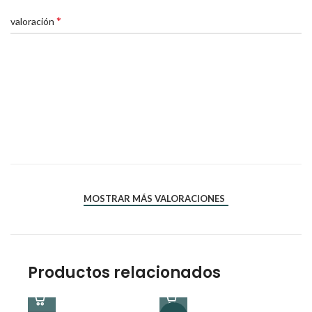
*
Tu valoración
*
*
Nombre
Correo electrónico
MOSTRAR MÁS VALORACIONES
Productos relacionados