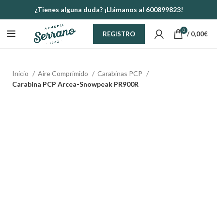
¿Tienes alguna duda? ¡Llámanos al 600899823!
0
/
0,00
€
REGISTRO
Inicio
Aire Comprimido
Carabinas PCP
Carabina PCP Arcea-Snowpeak PR900R