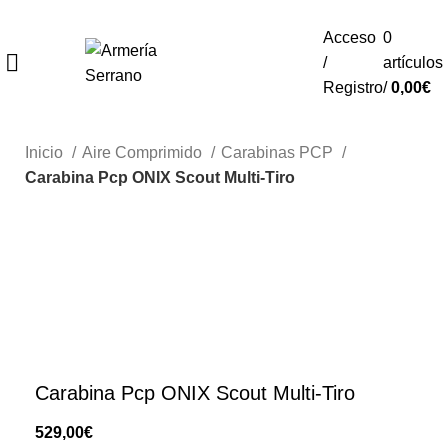
¿Tienes alguna duda? ¡Llámanos al 600899823!
Acceso
0
/
artículos
REGISTRO
Registro
/
0,00
€
Inicio
Aire Comprimido
Carabinas PCP
Carabina Pcp ONIX Scout Multi-Tiro
Carabina Pcp ONIX Scout Multi-Tiro
€