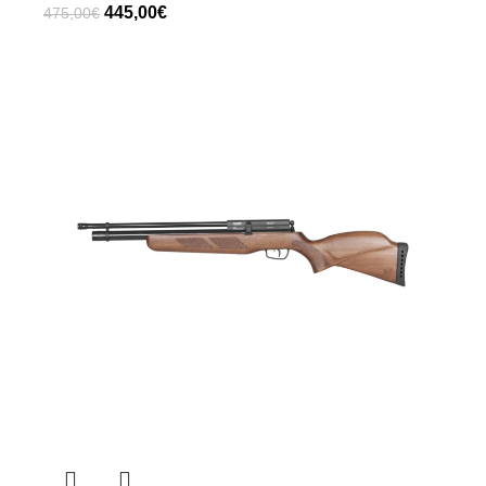
445,00
€
475,00
€