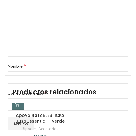
*
Nombre
Productos relacionados
*
Correo electrónico
Apoyo 4STABLESTICKS
Bush Essential – verde
Bípodes
,
Accesorios