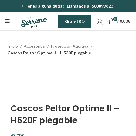
¿Tienes alguna duda? ¡Llámanos al 600899823!
0
/
0,00
€
REGISTRO
Inicio
Accesorios
Protección Auditiva
Cascos Peltor Optime II – H520F plegable
Cascos Peltor Optime II –
H520F plegable
€