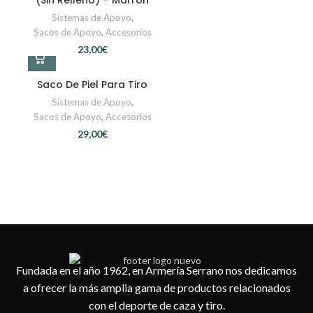
(Sin Relleno) – Marrón
Sistemas de Apoyo
,
Sacos de Apoyo
,
Accesorios
€
Saco De Piel Para Tiro
Sistemas de Apoyo
,
Sacos de Apoyo
,
Accesorios
€
Fundada en el año 1962, en Armería Serrano nos dedicamos
a ofrecer la más amplia gama de productos relacionados
con el deporte de caza y tiro.