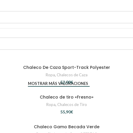
Chaleco De Caza Sport-Track Polyester
AÑADIR AL CARRITO
Ropa
,
Chalecos de Caza
€
MOSTRAR MÁS VALORACIONES
Chaleco de tiro «Fresno»
SELECCIONAR OPCIONES
Ropa
,
Chalecos de Tiro
€
Chaleco Gamo Becada Verde
SELECCIONAR OPCIONES