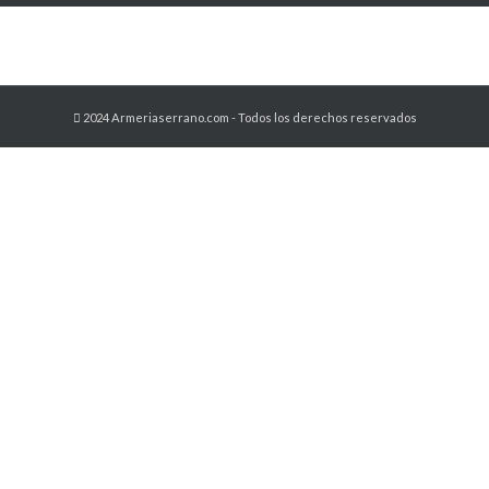
2024 Armeriaserrano.com - Todos los derechos reservados