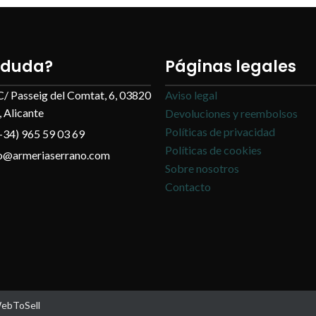
 duda?
Páginas legales
C/ Passeig del Comtat, 6, 03820
Aviso legal
 Alicante
Devoluciones y reembolsos
Políticas de privacidad
+34) 965 59 03 69
Políticas de cookies
fo@armeriaserrano.com
Sobre nosotros
Contacto
WebToSell