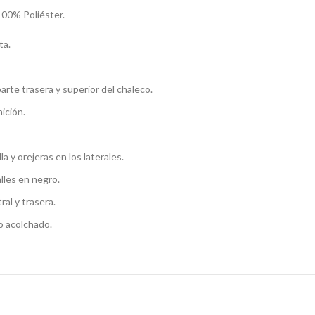
 100% Poliéster.
ta.
parte trasera y superior del chaleco.
nición.
a y orejeras en los laterales.
lles en negro.
ral y trasera.
o acolchado.