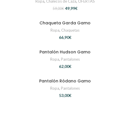
Ropa
,
Chalecos de Caza
,
OFERTAS
49,99
€
59,00
€
Chaqueta Garda Gamo
SELECCIONAR OPCIONES
Ropa
,
Chaquetas
€
Pantalón Hudson Gamo
SELECCIONAR OPCIONES
Ropa
,
Pantalones
€
Pantalón Ródano Gamo
SELECCIONAR OPCIONES
Ropa
,
Pantalones
€