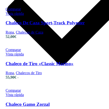
Comparar
Vista rápida
Chaleco De Caza Sport-Track Polyester
Ropa
,
Chalecos de Caza
52,00
€
Comparar
Vista rápida
Chaleco de Tiro «Classic Marino»
Ropa
,
Chalecos de Tiro
55,90
€
-
Comparar
Vista rápida
Chaleco Gamo Zorzal