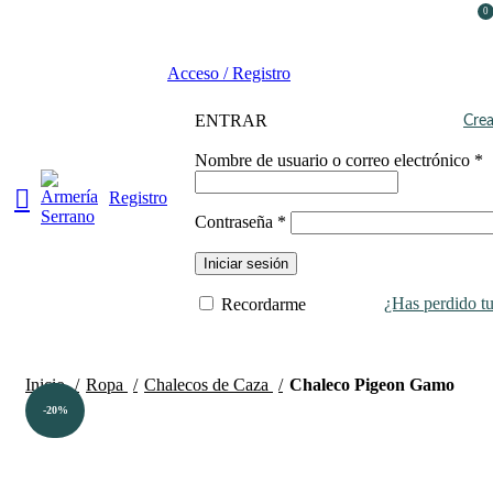
0
¿Tienes alguna duda? ¡Llámanos al 600899823!
Acceso / Registro
ENTRAR
Crea
Nombre de usuario o correo electrónico
*
Registro
Contraseña
*
Iniciar sesión
¿Has perdido tu
Recordarme
Inicio
Ropa
Chalecos de Caza
Chaleco Pigeon Gamo
-20%