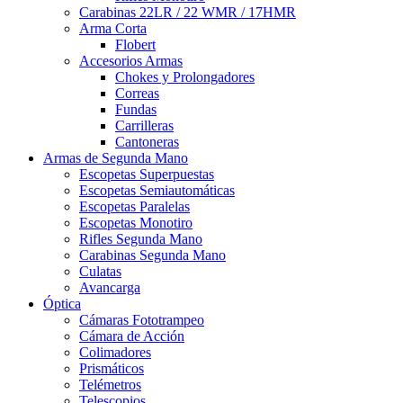
Carabinas 22LR / 22 WMR / 17HMR
Arma Corta
Flobert
Accesorios Armas
Chokes y Prolongadores
Correas
Fundas
Carrilleras
Cantoneras
Armas de Segunda Mano
Escopetas Superpuestas
Escopetas Semiautomáticas
Escopetas Paralelas
Escopetas Monotiro
Rifles Segunda Mano
Carabinas Segunda Mano
Culatas
Avancarga
Óptica
Cámaras Fototrampeo
Cámara de Acción
Colimadores
Prismáticos
Telémetros
Telescopios