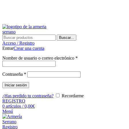
¿Tienes alguna duda? ¡Llámanos al 600899823! (España)
¿Tienes alguna duda? ¡Llámanos al 600899823!
Buscar...
Acceso / Registro
Entrar
Crear una cuenta
Nombre de usuario o correo electrónico
*
Contraseña
*
Iniciar sesión
¿Has perdido tu contraseña?
Recordarme
REGISTRO
0
artículos
/
0,00
€
Menú
Registro