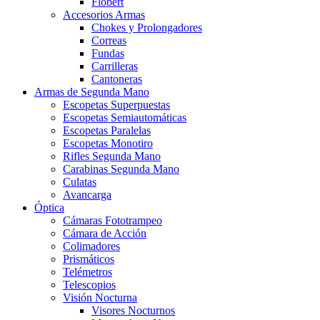
Flobert
Accesorios Armas
Chokes y Prolongadores
Correas
Fundas
Carrilleras
Cantoneras
Armas de Segunda Mano
Escopetas Superpuestas
Escopetas Semiautomáticas
Escopetas Paralelas
Escopetas Monotiro
Rifles Segunda Mano
Carabinas Segunda Mano
Culatas
Avancarga
Óptica
Cámaras Fototrampeo
Cámara de Acción
Colimadores
Prismáticos
Telémetros
Telescopios
Visión Nocturna
Visores Nocturnos