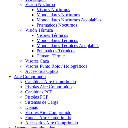
Visión Nocturna
Visores Nocturnos
Monoculares Nocturnos
Monoculares Nocturnos Acoplables
Prismáticos Nocturnos
Visión Térmica
Visores Térmicos
Monoculares Térmicos
Monoculares Térmicos Acoplables
Prismáticos Térmicos
Cámara Térmica
Visores Caza
Visores Punto Rojo / Holográficos
Accesorios Óptica
Aire Comprimido
Carabinas Aire Comprimido
Pistolas Aire Comprimido
Carabinas PCP
Pistolas PCP
Sistemas de Carga
Dianas
Visores Aire Comprimido
Fundas Aire Comprimido
Accesorios Aire Comprimido
Armeros homologados