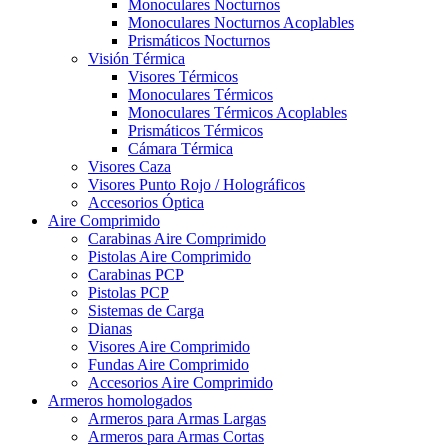
Monoculares Nocturnos
Monoculares Nocturnos Acoplables
Prismáticos Nocturnos
Visión Térmica
Visores Térmicos
Monoculares Térmicos
Monoculares Térmicos Acoplables
Prismáticos Térmicos
Cámara Térmica
Visores Caza
Visores Punto Rojo / Holográficos
Accesorios Óptica
Aire Comprimido
Carabinas Aire Comprimido
Pistolas Aire Comprimido
Carabinas PCP
Pistolas PCP
Sistemas de Carga
Dianas
Visores Aire Comprimido
Fundas Aire Comprimido
Accesorios Aire Comprimido
Armeros homologados
Armeros para Armas Largas
Armeros para Armas Cortas