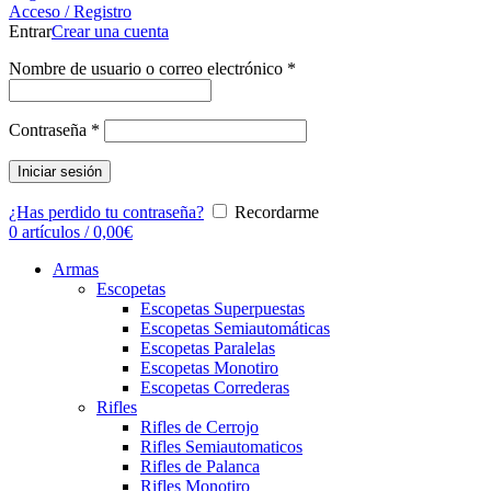
Acceso / Registro
Entrar
Crear una cuenta
Nombre de usuario o correo electrónico
*
Contraseña
*
Iniciar sesión
¿Has perdido tu contraseña?
Recordarme
0
artículos
/
0,00
€
Armas
Escopetas
Escopetas Superpuestas
Escopetas Semiautomáticas
Escopetas Paralelas
Escopetas Monotiro
Escopetas Correderas
Rifles
Rifles de Cerrojo
Rifles Semiautomaticos
Rifles de Palanca
Rifles Monotiro