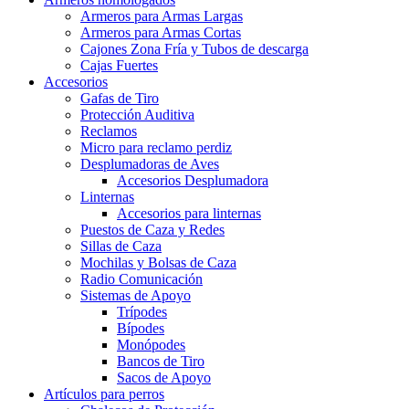
Armeros para Armas Largas
Armeros para Armas Cortas
Cajones Zona Fría y Tubos de descarga
Cajas Fuertes
Accesorios
Gafas de Tiro
Protección Auditiva
Reclamos
Micro para reclamo perdiz
Desplumadoras de Aves
Accesorios Desplumadora
Linternas
Accesorios para linternas
Puestos de Caza y Redes
Sillas de Caza
Mochilas y Bolsas de Caza
Radio Comunicación
Sistemas de Apoyo
Trípodes
Bípodes
Monópodes
Bancos de Tiro
Sacos de Apoyo
Artículos para perros