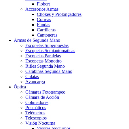
Flobert
Accesorios Armas
Chokes y Prolongadores
Correas
Fundas
Carrilleras
Cantoneras
Armas de Segunda Mano
Escopetas Superpuestas
Escopetas Semiautomáticas
Escopetas Paralelas
Escopetas Monotiro
Rifles Segunda Mano
Carabinas Segunda Mano
Culatas
Avancarga
Óptica
Cámaras Fototrampeo
Cámara de Acción
Colimadores
Prismáticos
Telémetros
Telescopios
Visión Nocturna
Visores Nocturnos