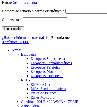
Entrar
Crear una cuenta
Nombre de usuario o correo electrónico
*
Contraseña
*
Iniciar sesión
¿Has perdido tu contraseña?
Recordarme
0
artículos
/
0,00
€
Armas
Escopetas
Escopetas Superpuestas
Escopetas Semiautomáticas
Escopetas Paralelas
Escopetas Monotiro
Escopetas Correderas
Rifles
Rifles de Cerrojo
Rifles Semiautomaticos
Rifles de Palanca
Rifles Monotiro
Carabinas 22LR / 22 WMR / 17HMR
Arma Corta