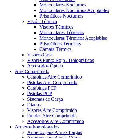
Monoculares Nocturnos
Monoculares Nocturnos Acoplables
Prismáticos Nocturnos
Visión Térmica
Visores Térmicos
Monoculares Térmicos
Monoculares Térmicos Acoplables
Prismáticos Térmicos
Cámara Térmica
Visores Caza
Visores Punto Rojo / Holográficos
Accesorios Óptica
Aire Comprimido
Carabinas Aire Comprimido
Pistolas Aire Comprimido
Carabinas PCP
Pistolas PCP
Sistemas de Carga
Dianas
Visores Aire Comprimido
Fundas Aire Comprimido
Accesorios Aire Comprimido
Armeros homologados
Armeros para Armas Largas
Armeros para Armas Cortas