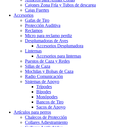
Cajones Zona Fría y Tubos de descarga
Cajas Fuertes
Accesorios
Gafas de Tiro
Protección Auditiva
Reclamos
Micro para reclamo perdiz
Desplumadoras de Aves
Accesorios Desplumadora
Linternas
Accesorios para linternas
Puestos de Caza y Redes
Sillas de Caza
Mochilas y Bolsas de Caza
Radio Comunicación
Sistemas de Apoyo
Trípodes
Bípodes
Monópodes
Bancos de Tiro
Sacos de Apoyo
Artículos para perros
Chalecos de Protección
Collares Adiestramiento