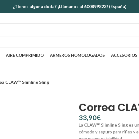
¿Tienes alguna duda? ¡Llámanos al 600899823! (España)
AIRE COMPRIMIDO
ARMEROS HOMOLOGADOS
ACCESORIOS
ea CLAW™ Slimline Sling
Correa CLA
€
La
CLAW™ Slimline Sling
es un
cómodo y seguro para rifles y e
para mayor estabilidad.