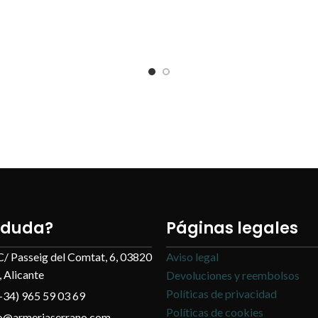
 duda?
Páginas legales
C/ Passeig del Comtat, 6, 03820
Aviso legal
 Alicante
Devoluciones y reembolsos
Políticas de privacidad
+34) 965 59 03 69
Políticas de cookies
fo@armeriaserrano.com