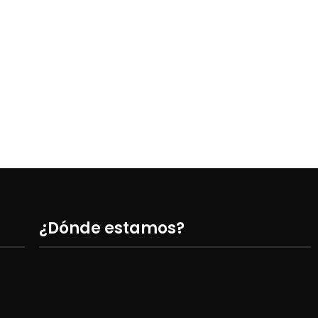
Monópod
A
Mo
¿Dónde estamos?