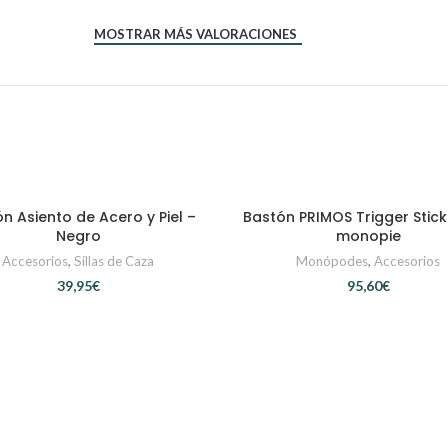
MOSTRAR MÁS VALORACIONES
n Asiento de Acero y Piel –
Bastón PRIMOS Trigger Stick
AÑADIR AL CARRITO
AÑADIR AL CARRITO
Negro
monopie
Accesorios
,
Sillas de Caza
Monópodes
,
Accesorios
€
€