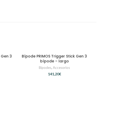
 Gen 3
Bípode PRIMOS Trigger Stick Gen 3
AÑADIR AL CARRITO
bípode – largo
Bípodes
,
Accesorios
€