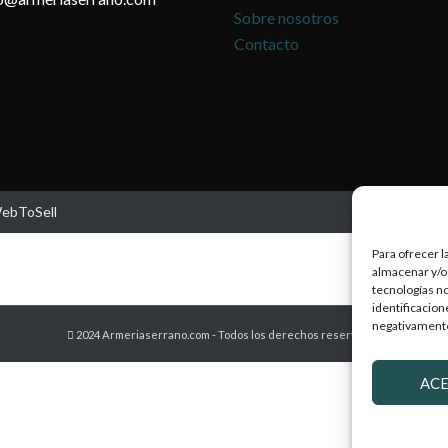
Sobre nosotros
Contacto
WebToSell
Para ofrecer l
almacenar y/o 
tecnologías n
identificacion
negativamente 
2024 Armeriaserrano.com - Todos los derechos reservados
AC