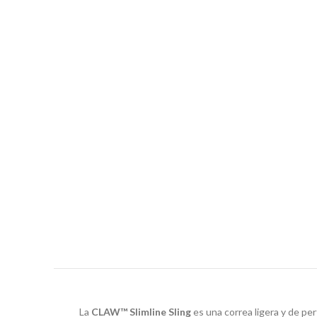
La
CLAW™ Slimline Sling
es una correa ligera y de pe