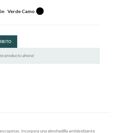
ón
Verde Camo
RRITO
te producto ahora!
y escopetas. Incorpora una almohadilla antideslizante