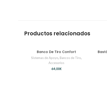
Productos relacionados
Banco De Tiro Confort
Bastó
AÑADIR AL CARRITO
Sistemas de Apoyo
,
Bancos de Tiro
,
Accesorios
€