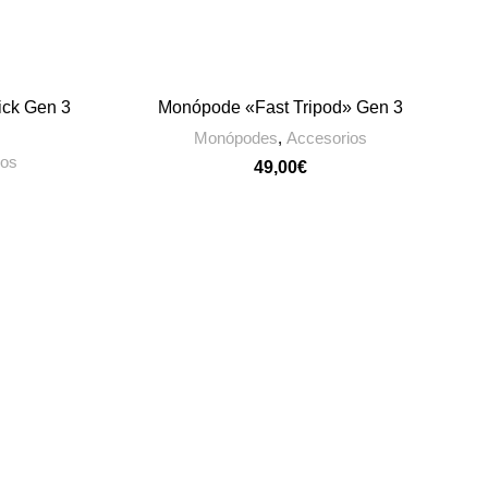
ick Gen 3
Monópode «Fast Tripod» Gen 3
O
AÑADIR AL CARRITO
Monópodes
,
Accesorios
ios
€