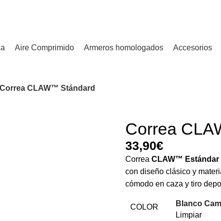
¿Tienes alguna duda? ¡Llámanos al 600899823! (España)
ca
Aire Comprimido
Armeros homologados
Accesorios
Correa CLAW™ Stándard
Correa CLA
€
Correa
CLAW™ Estándar
con diseño clásico y mater
cómodo en caza y tiro depor
Blanco Ca
COLOR
Limpiar