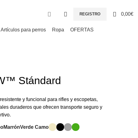
0
0,00
€
REGISTRO
Artículos para perros
Ropa
OFERTAS
W™ Stándard
resistente y funcional para rifles y escopetas,
iales duraderos que ofrecen transporte seguro y
tivo.
mo
Marrón
Verde Camo