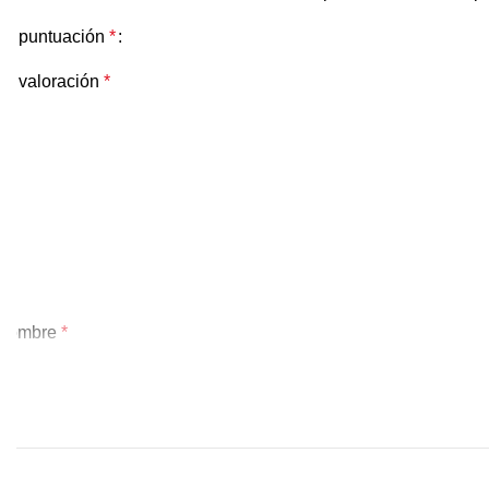
Tu puntuación
*
Tu valoración
*
Nombre
*