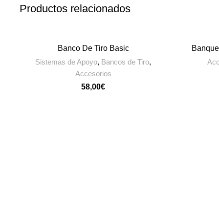
Productos relacionados
Banco De Tiro Basic
Banquet
AÑADIR AL CARRITO
Sistemas de Apoyo
,
Bancos de Tiro
,
Acc
Accesorios
€