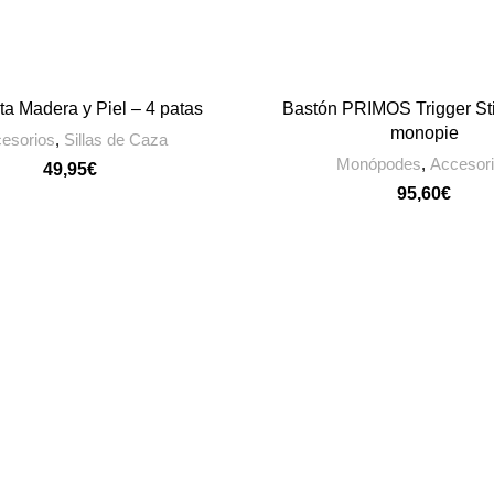
a Madera y Piel – 4 patas
Bastón PRIMOS Trigger St
AÑADIR AL CARRITO
AÑADIR AL CARRIT
monopie
esorios
,
Sillas de Caza
Monópodes
,
Accesor
€
€