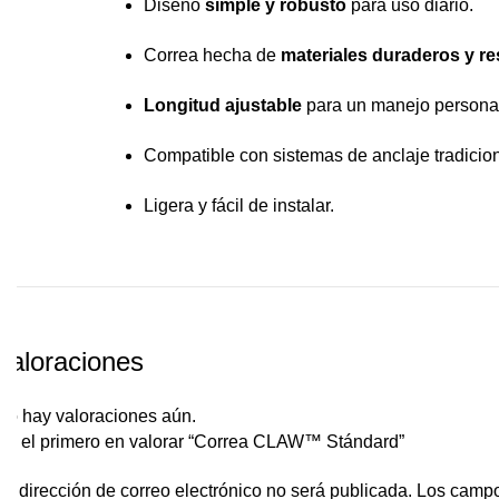
Diseño
simple y robusto
para uso diario.
Correa hecha de
materiales duraderos y re
Longitud ajustable
para un manejo persona
Compatible con sistemas de anclaje tradicio
Ligera y fácil de instalar.
Valoraciones
No hay valoraciones aún.
Sé el primero en valorar “Correa CLAW™ Stándard”
Tu dirección de correo electrónico no será publicada.
Los campo