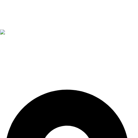
Fundada en el año 1962, en Armería Serrano nos
dedicamos a ofrecer la más amplia gama de productos
relacionados con el deporte de caza y tiro.
¿Alguna duda?