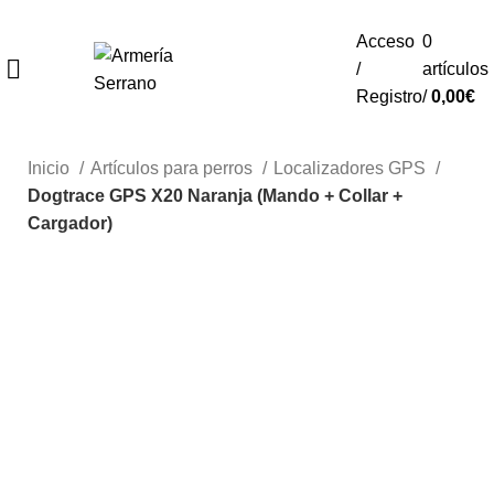
¿Tienes alguna duda? ¡Llámanos al 600899823!
Acceso
0
/
artículos
REGISTRO
Registro
/
0,00
€
Inicio
Artículos para perros
Localizadores GPS
Dogtrace GPS X20 Naranja (Mando + Collar +
Cargador)