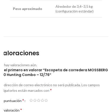
Alrededor de 3,4–3,5 kg
Peso aproximado
(configuración estándar)
Valoraciones
No hay valoraciones aún.
Sé el primero en valorar “Escopeta de corredera MOSSBERG
500 Hunting Combo – 12/76”
Tu dirección de correo electrónico no será publicada.
Los campos
*
obligatorios están marcados con
*
Tu puntuación
*
Tu valoración