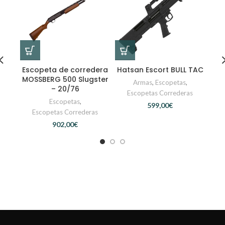
Escopeta de corredera
Hatsan Escort BULL TAC
MO
MOSSBERG 500 Slugster
Com
Armas
,
Escopetas
,
– 20/76
Escopetas Correderas
Escopetas
,
€
Escopetas Correderas
€