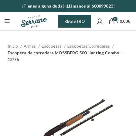
¿Tienes alguna duda? ¡Llámanos al 600899823!
0
/
0,00
€
REGISTRO
Inicio
Armas
Escopetas
Escopetas Correderas
Escopeta de corredera MOSSBERG 500 Hunting Combo –
12/76