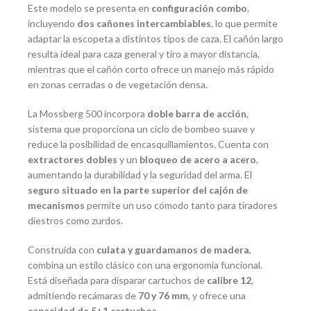
Este modelo se presenta en
configuración combo
,
incluyendo
dos cañones intercambiables
, lo que permite
adaptar la escopeta a distintos tipos de caza. El cañón largo
resulta ideal para caza general y tiro a mayor distancia,
mientras que el cañón corto ofrece un manejo más rápido
en zonas cerradas o de vegetación densa.
La Mossberg 500 incorpora
doble barra de acción
,
sistema que proporciona un ciclo de bombeo suave y
reduce la posibilidad de encasquillamientos. Cuenta con
extractores dobles
y un
bloqueo de acero a acero
,
aumentando la durabilidad y la seguridad del arma. El
seguro situado en la parte superior del cajón de
mecanismos
permite un uso cómodo tanto para tiradores
diestros como zurdos.
Construida con
culata y guardamanos de madera
,
combina un estilo clásico con una ergonomía funcional.
Está diseñada para disparar cartuchos de
calibre 12
,
admitiendo recámaras de
70 y 76 mm
, y ofrece una
capacidad de 5+1 cartuchos
.