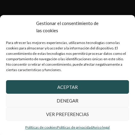
Gestionar el consentimiento de
las cookies
Para ofrecer las mejores experiencias, utilizamos tecnologías como las
cookies para almacenar y/o acceder a la información del dispositivo. El
consentimiento de estas tecnologías nos permitirá procesar datos como el
comportamiento de navegación o las identificaciones únicas en este sitio.
No consentir o retirar el consentimiento, puede afectar negativamente a
ciertas características y funciones.
Copyright © 2026 Armería Serrano |
Desarrollado por
WebToSell
ACEPTAR
DENEGAR
VER PREFERENCIAS
Políticas de cookies
Políticas de privacidad
Aviso legal
2024 Armeriaserrano.com - Todos los derechos reservados