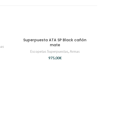
Superpuesta ATA SP Black cañón
CONTACTAR
mate
as
Escopetas Superpuestas
,
Armas
€
Superpues
Armas
,
Esco