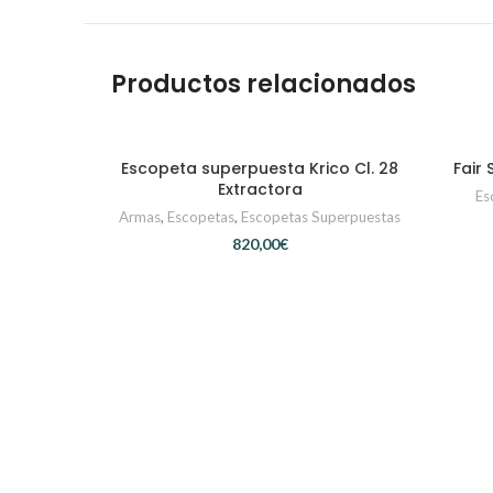
Productos relacionados
Escopeta superpuesta Krico Cl. 28
Fair 
CONTACTAR
Extractora
Es
Armas
,
Escopetas
,
Escopetas Superpuestas
€