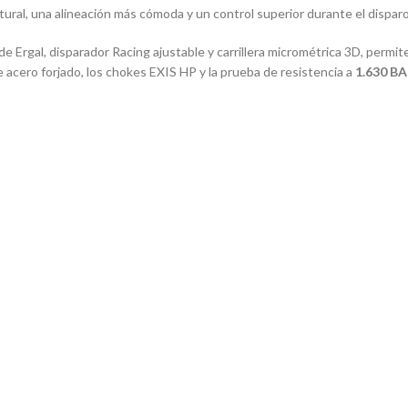
ural, una alineación más cómoda y un control superior durante el disparo
de Ergal, disparador Racing ajustable y carrillera micrométrica 3D, permi
e acero forjado, los chokes EXIS HP y la prueba de resistencia a
1.630 B
s