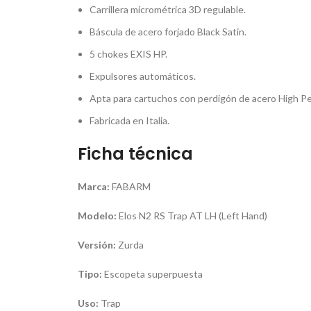
Carrillera micrométrica 3D regulable.
Báscula de acero forjado Black Satin.
5 chokes EXIS HP.
Expulsores automáticos.
Apta para cartuchos con perdigón de acero High P
Fabricada en Italia.
Ficha técnica
Marca:
FABARM
Modelo:
Elos N2 RS Trap AT LH (Left Hand)
Versión:
Zurda
Tipo:
Escopeta superpuesta
Uso:
Trap