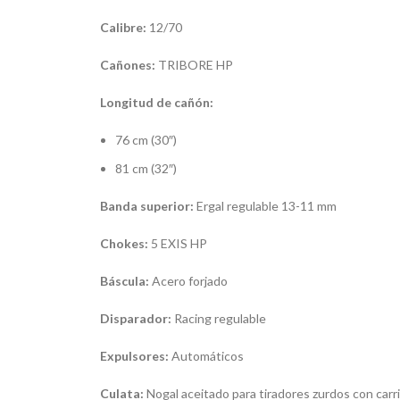
Calibre:
12/70
Cañones:
TRIBORE HP
Longitud de cañón:
76 cm (30″)
81 cm (32″)
Banda superior:
Ergal regulable 13-11 mm
Chokes:
5 EXIS HP
Báscula:
Acero forjado
Disparador:
Racing regulable
Expulsores:
Automáticos
Culata:
Nogal aceitado para tiradores zurdos con carri