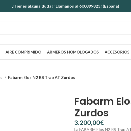
¿Tienes alguna duda? ¡Llámanos al 600899823! (España)
AIRE COMPRIMIDO
ARMEROS HOMOLOGADOS
ACCESORIOS
as
Fabarm Elos N2 RS Trap AT Zurdos
Fabarm Elo
Zurdos
€
La FABARM Elos N2 RS Trap AT Z