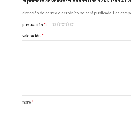
Sé el primero en valorar “Fabarm Elos N2 RS Trap AT 
Tu dirección de correo electrónico no será publicada.
Los campo
*
Tu puntuación
*
Tu valoración
*
Nombre