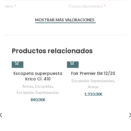
*
*
Nombre
Correo electrónico
MOSTRAR MÁS VALORACIONES
Productos relacionados
Escopeta superpuesta
Fair Premier EM 12/20
Krico Cl. 410
Escopetas Superpuestas
,
Armas
,
Escopetas
,
Armas
Escopetas Superpuestas
€
€
F