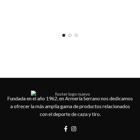
Es
Fundada en el año 1962, en Armería Serrano nos dedicamos
a ofrecer la más amplia gama de productos relacionados
con el deporte de caza y tiro.