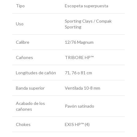
Tipo
Escopeta superpuesta
Sporting Clays / Compak
Uso
Sporting
Calibre
12/76 Magnum
Cañones
TRIBORE HP™
Longitudes de cañón
71, 76 o 81 cm
Banda superior
Ventilada 10-8 mm
Acabado de los
Pavón satinado
cañones
Chokes
EXIS HP™ (4)