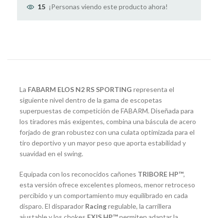
¡Personas viendo este producto ahora!
15
La
FABARM ELOS N2 RS SPORTING
representa el
siguiente nivel dentro de la gama de escopetas
superpuestas de competición de FABARM. Diseñada para
los tiradores más exigentes, combina una báscula de acero
forjado de gran robustez con una culata optimizada para el
tiro deportivo y un mayor peso que aporta estabilidad y
suavidad en el swing.
Equipada con los reconocidos cañones
TRIBORE HP™
,
esta versión ofrece excelentes plomeos, menor retroceso
percibido y un comportamiento muy equilibrado en cada
disparo. El disparador
Racing
regulable, la carrillera
ajustable y los chokes
EXIS HP™
permiten adaptar la