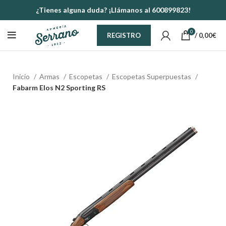
¿Tienes alguna duda? ¡Llámanos al 600899823!
0
/
0,00
€
REGISTRO
Inicio
Armas
Escopetas
Escopetas Superpuestas
Fabarm Elos N2 Sporting RS