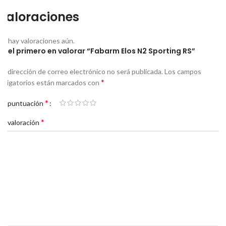
Valoraciones
No hay valoraciones aún.
Sé el primero en valorar “Fabarm Elos N2 Sporting RS”
Tu dirección de correo electrónico no será publicada.
Los campos
*
obligatorios están marcados con
*
Tu puntuación
*
Tu valoración