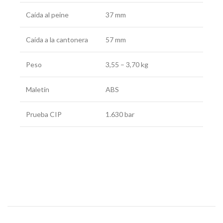
Caída al peine
37 mm
Caída a la cantonera
57 mm
Peso
3,55 – 3,70 kg
Maletín
ABS
Prueba CIP
1.630 bar