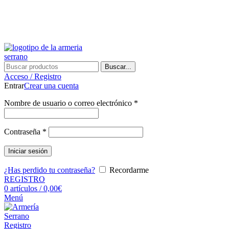
¿Tienes alguna duda? ¡Llámanos al 600899823! (España)
¿Tienes alguna duda? ¡Llámanos al 600899823!
Buscar...
Acceso / Registro
Entrar
Crear una cuenta
Nombre de usuario o correo electrónico
*
Contraseña
*
Iniciar sesión
¿Has perdido tu contraseña?
Recordarme
REGISTRO
0
artículos
/
0,00
€
Menú
Registro