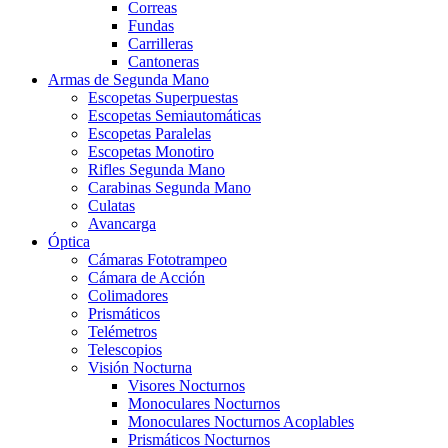
Correas
Fundas
Carrilleras
Cantoneras
Armas de Segunda Mano
Escopetas Superpuestas
Escopetas Semiautomáticas
Escopetas Paralelas
Escopetas Monotiro
Rifles Segunda Mano
Carabinas Segunda Mano
Culatas
Avancarga
Óptica
Cámaras Fototrampeo
Cámara de Acción
Colimadores
Prismáticos
Telémetros
Telescopios
Visión Nocturna
Visores Nocturnos
Monoculares Nocturnos
Monoculares Nocturnos Acoplables
Prismáticos Nocturnos