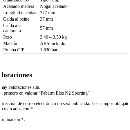
Acabado madera
Nogal aceitado
Longitud de culata
377 mm
Caída al peine
37 mm
Caída a la
57 mm
cantonera
Peso
3,40 – 3,50 kg
Maletín
ABS incluido
Prueba CIP
1.630 bar
loraciones
hay valoraciones aún.
el primero en valorar “Fabarm Elos N2 Sporting”
dirección de correo electrónico no será publicada.
Los campos obligato
án marcados con
*
puntuación
*