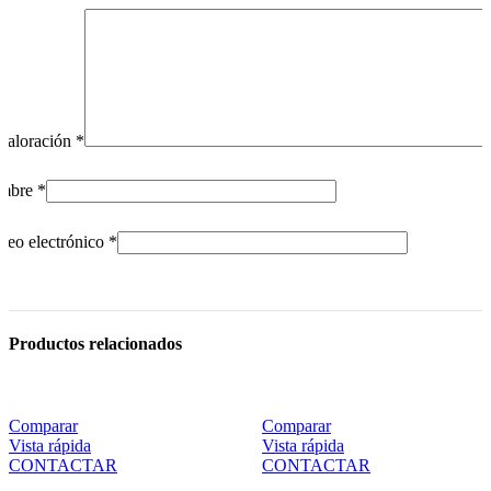
valoración
*
mbre
*
reo electrónico
*
Productos relacionados
Comparar
Comparar
Vista rápida
Vista rápida
CONTACTAR
CONTACTAR