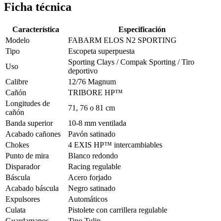
Ficha técnica
Característica
Especificación
Modelo
FABARM ELOS N2 SPORTING
Tipo
Escopeta superpuesta
Sporting Clays / Compak Sporting / Tiro
Uso
deportivo
Calibre
12/76 Magnum
Cañón
TRIBORE HP™
Longitudes de
71, 76 o 81 cm
cañón
Banda superior
10-8 mm ventilada
Acabado cañones
Pavón satinado
Chokes
4 EXIS HP™ intercambiables
Punto de mira
Blanco redondo
Disparador
Racing regulable
Báscula
Acero forjado
Acabado báscula
Negro satinado
Expulsores
Automáticos
Culata
Pistolete con carrillera regulable
Guardamanos
Tipo Tulip