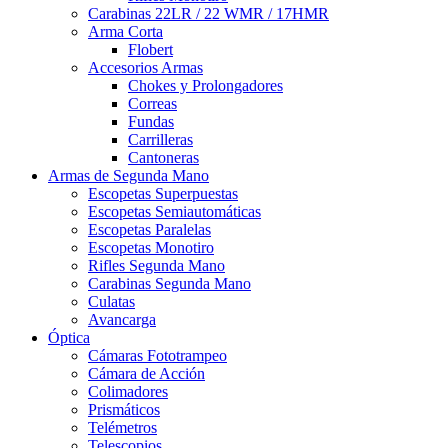
Carabinas 22LR / 22 WMR / 17HMR
Arma Corta
Flobert
Accesorios Armas
Chokes y Prolongadores
Correas
Fundas
Carrilleras
Cantoneras
Armas de Segunda Mano
Escopetas Superpuestas
Escopetas Semiautomáticas
Escopetas Paralelas
Escopetas Monotiro
Rifles Segunda Mano
Carabinas Segunda Mano
Culatas
Avancarga
Óptica
Cámaras Fototrampeo
Cámara de Acción
Colimadores
Prismáticos
Telémetros
Telescopios