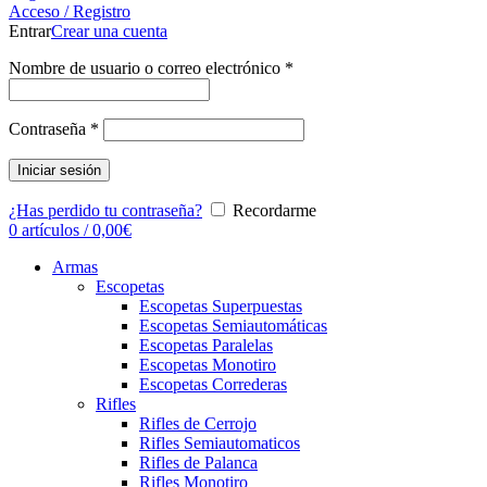
Acceso / Registro
Entrar
Crear una cuenta
Nombre de usuario o correo electrónico
*
Contraseña
*
Iniciar sesión
¿Has perdido tu contraseña?
Recordarme
0
artículos
/
0,00
€
Armas
Escopetas
Escopetas Superpuestas
Escopetas Semiautomáticas
Escopetas Paralelas
Escopetas Monotiro
Escopetas Correderas
Rifles
Rifles de Cerrojo
Rifles Semiautomaticos
Rifles de Palanca
Rifles Monotiro