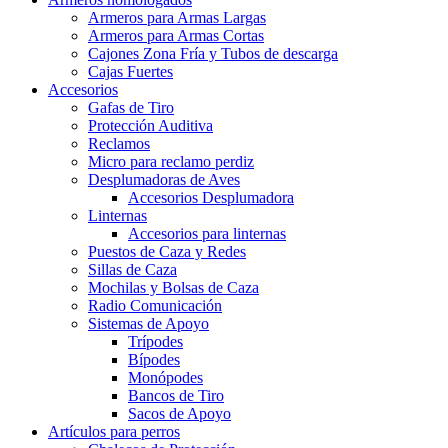
Armeros para Armas Largas
Armeros para Armas Cortas
Cajones Zona Fría y Tubos de descarga
Cajas Fuertes
Accesorios
Gafas de Tiro
Protección Auditiva
Reclamos
Micro para reclamo perdiz
Desplumadoras de Aves
Accesorios Desplumadora
Linternas
Accesorios para linternas
Puestos de Caza y Redes
Sillas de Caza
Mochilas y Bolsas de Caza
Radio Comunicación
Sistemas de Apoyo
Trípodes
Bípodes
Monópodes
Bancos de Tiro
Sacos de Apoyo
Artículos para perros