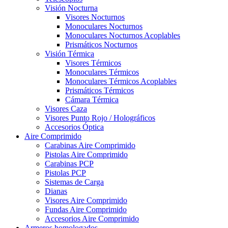
Visión Nocturna
Visores Nocturnos
Monoculares Nocturnos
Monoculares Nocturnos Acoplables
Prismáticos Nocturnos
Visión Térmica
Visores Térmicos
Monoculares Térmicos
Monoculares Térmicos Acoplables
Prismáticos Térmicos
Cámara Térmica
Visores Caza
Visores Punto Rojo / Holográficos
Accesorios Óptica
Aire Comprimido
Carabinas Aire Comprimido
Pistolas Aire Comprimido
Carabinas PCP
Pistolas PCP
Sistemas de Carga
Dianas
Visores Aire Comprimido
Fundas Aire Comprimido
Accesorios Aire Comprimido
Armeros homologados