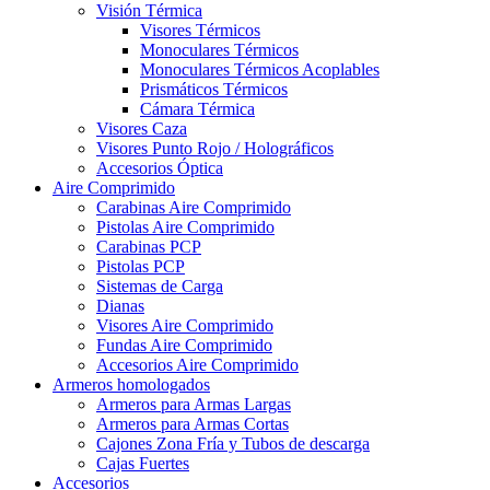
Visión Térmica
Visores Térmicos
Monoculares Térmicos
Monoculares Térmicos Acoplables
Prismáticos Térmicos
Cámara Térmica
Visores Caza
Visores Punto Rojo / Holográficos
Accesorios Óptica
Aire Comprimido
Carabinas Aire Comprimido
Pistolas Aire Comprimido
Carabinas PCP
Pistolas PCP
Sistemas de Carga
Dianas
Visores Aire Comprimido
Fundas Aire Comprimido
Accesorios Aire Comprimido
Armeros homologados
Armeros para Armas Largas
Armeros para Armas Cortas
Cajones Zona Fría y Tubos de descarga
Cajas Fuertes
Accesorios