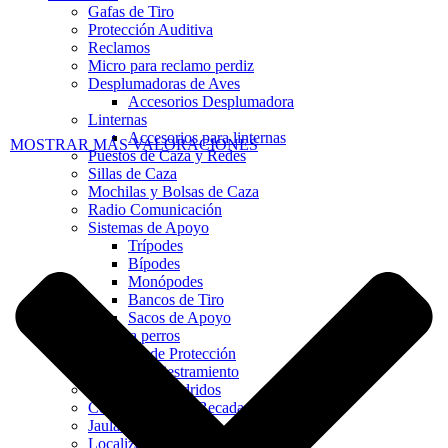
Gafas de Tiro
Protección Auditiva
Reclamos
Micro para reclamo perdiz
Desplumadoras de Aves
Accesorios Desplumadora
Linternas
Accesorios para linternas
MOSTRAR MÁS VALORACIONES
Puestos de Caza y Redes
Sillas de Caza
Mochilas y Bolsas de Caza
Radio Comunicación
Sistemas de Apoyo
Trípodes
Bípodes
Monópodes
Bancos de Tiro
Sacos de Apoyo
Artículos para perros
Chalecos de Protección
Collares Adiestramiento
Collares Antiladridos
Collares Para La Becada
Jaulas de Transporte
Localizadores GPS