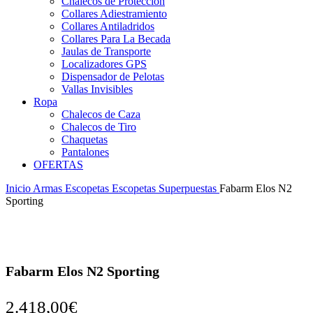
Chalecos de Protección
Collares Adiestramiento
Collares Antiladridos
Collares Para La Becada
Jaulas de Transporte
Localizadores GPS
Dispensador de Pelotas
Vallas Invisibles
Ropa
Chalecos de Caza
Chalecos de Tiro
Chaquetas
Pantalones
OFERTAS
Inicio
Armas
Escopetas
Escopetas Superpuestas
Fabarm Elos N2
Sporting
Fabarm Elos N2 Sporting
2.418,00
€