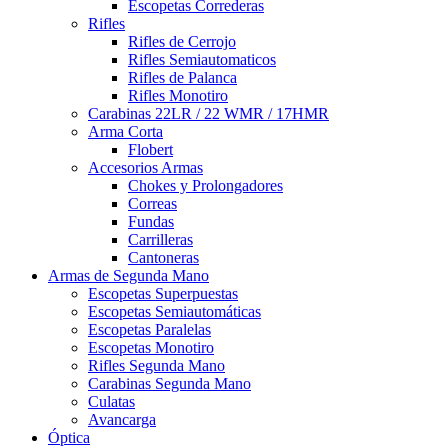
Escopetas Correderas
Rifles
Rifles de Cerrojo
Rifles Semiautomaticos
Rifles de Palanca
Rifles Monotiro
Carabinas 22LR / 22 WMR / 17HMR
Arma Corta
Flobert
Accesorios Armas
Chokes y Prolongadores
Correas
Fundas
Carrilleras
Cantoneras
Armas de Segunda Mano
Escopetas Superpuestas
Escopetas Semiautomáticas
Escopetas Paralelas
Escopetas Monotiro
Rifles Segunda Mano
Carabinas Segunda Mano
Culatas
Avancarga
Óptica