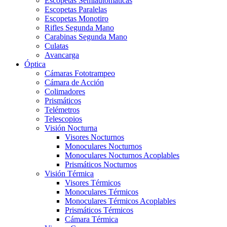
Escopetas Semiautomáticas
Escopetas Paralelas
Escopetas Monotiro
Rifles Segunda Mano
Carabinas Segunda Mano
Culatas
Avancarga
Óptica
Cámaras Fototrampeo
Cámara de Acción
Colimadores
Prismáticos
Telémetros
Telescopios
Visión Nocturna
Visores Nocturnos
Monoculares Nocturnos
Monoculares Nocturnos Acoplables
Prismáticos Nocturnos
Visión Térmica
Visores Térmicos
Monoculares Térmicos
Monoculares Térmicos Acoplables
Prismáticos Térmicos
Cámara Térmica