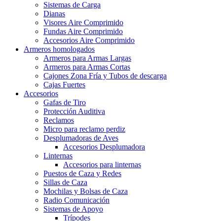
Sistemas de Carga
Dianas
Visores Aire Comprimido
Fundas Aire Comprimido
Accesorios Aire Comprimido
Armeros homologados
Armeros para Armas Largas
Armeros para Armas Cortas
Cajones Zona Fría y Tubos de descarga
Cajas Fuertes
Accesorios
Gafas de Tiro
Protección Auditiva
Reclamos
Micro para reclamo perdiz
Desplumadoras de Aves
Accesorios Desplumadora
Linternas
Accesorios para linternas
Puestos de Caza y Redes
Sillas de Caza
Mochilas y Bolsas de Caza
Radio Comunicación
Sistemas de Apoyo
Trípodes