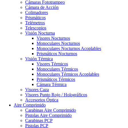
Cámaras Fototrampeo
Cámara de Acción
Colimadores
Prismáticos
Telémetros
Telescopios
Visión Nocturna
Visores Nocturnos
Monoculares Nocturnos
Monoculares Nocturnos Acoplables
Prismáticos Nocturnos
Visión Térmica
Visores Térmicos
Monoculares Térmicos
Monoculares Térmicos Acoplables
Prismáticos Térmicos
Cámara Térmica
Visores Caza
Visores Punto Rojo / Holográficos
Accesorios Óptica
Aire Comprimido
Carabinas Aire Comprimido
Pistolas Aire Comprimido
Carabinas PCP
Pistolas PCP