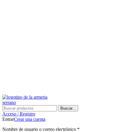
¿Tienes alguna duda? ¡Llámanos al 600899823! (España)
¿Tienes alguna duda? ¡Llámanos al 600899823!
Buscar...
Acceso / Registro
Entrar
Crear una cuenta
Nombre de usuario o correo electrónico
*