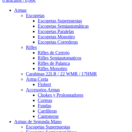
0
artículos
/
0,00
€
Armas
Escopetas
Escopetas Superpuestas
Escopetas Semiautomáticas
Escopetas Paralelas
Escopetas Monotiro
Escopetas Correderas
Rifles
Rifles de Cerrojo
Rifles Semiautomaticos
Rifles de Palanca
Rifles Monotiro
Carabinas 22LR / 22 WMR / 17HMR
Arma Corta
Flobert
Accesorios Armas
Chokes y Prolongadores
Correas
Fundas
Carrilleras
Cantoneras
Armas de Segunda Mano
Escopetas Superpuestas