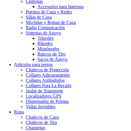
Linternas
Accesorios para linternas
Puestos de Caza y Redes
Sillas de Caza
Mochilas y Bolsas de Caza
Radio Comunicación
Sistemas de Apoyo
Trípodes
Bípodes
Monópodes
Bancos de Tiro
Sacos de Apoyo
Artículos para perros
Chalecos de Protección
Collares Adiestramiento
Collares Antiladridos
Collares Para La Becada
Jaulas de Transporte
Localizadores GPS
Dispensador de Pelotas
Vallas Invisibles
Ropa
Chalecos de Caza
Chalecos de Tiro
Chaquetas