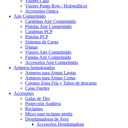
Visores Caza
Visores Punto Rojo / Holográficos
Accesorios Óptica
Aire Comprimido
Carabinas Aire Comprimido
Pistolas Aire Comprimido
Carabinas PCP
Pistolas PCP
Sistemas de Carga
Dianas
Visores Aire Comprimido
Fundas Aire Comprimido
Accesorios Aire Comprimido
Armeros homologados
Armeros para Armas Largas
Armeros para Armas Cortas
Cajones Zona Fría y Tubos de descarga
Cajas Fuertes
Accesorios
Gafas de Tiro
Protección Auditiva
Reclamos
Micro para reclamo perdiz
Desplumadoras de Aves
Accesorios Desplumadora